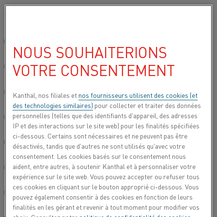
Veuillez sélectionner votre langue préférée:
…
Accueil
Tous les produits
Modules de chauffage
Modules c
Site mondial/Anglais
NOUS SOUHAITERIONS
MODULES CHAUFFANTS
SUPERTHAL® HT
VOTRE CONSENTEMENT
简体中文/Chinois
Deutsch/Allemand
Kanthal, nos filiales et
nos fournisseurs utilisent des cookies (et
des technologies similaires)
pour collecter et traiter des données
personnelles (telles que des identifiants d'appareil, des adresses
Italiano/Italien
IP et des interactions sur le site web) pour les finalités spécifiées
ci-dessous. Certains sont nécessaires et ne peuvent pas être
日本語/Japonais
désactivés, tandis que d'autres ne sont utilisés qu'avec votre
consentement. Les cookies basés sur le consentement nous
aident, entre autres, à soutenir Kanthal et à personnaliser votre
Português/Portugais
expérience sur le site web. Vous pouvez accepter ou refuser tous
ces cookies en cliquant sur le bouton approprié ci-dessous. Vous
Español/Espagnol
pouvez également consentir à des cookies en fonction de leurs
finalités en les gérant et revenir à tout moment pour modifier vos