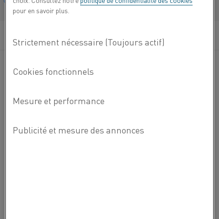
choix. Consultez notre
politique de confidentialité des cookies
Français/French
pour en savoir plus.
Pour des températures de four élevées jusqu'à 1 675 °C
®
(3 045 °F). Les modules Superthal
HT sont disponibles
dans des tailles standard ou en tant que groupes de
chauffage spécialement conçus pour un fonctionnement
vertical.
Consommation d'énergie réduite
Contrôle précis de la température
Répartition uniforme de la température
Vous
ENVOYEZ-NOUS UN EMAIL