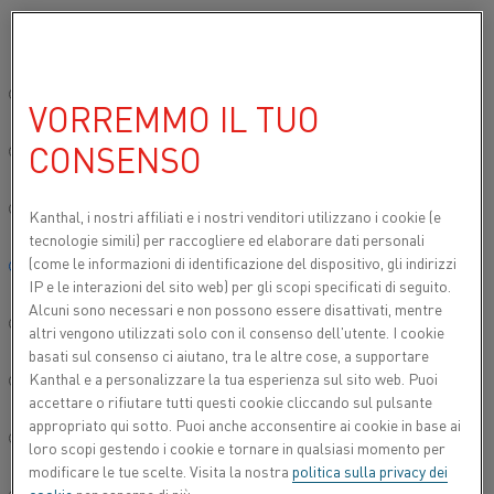
Si prega di selezionare la lingua preferita:
Inizio
Applicazioni
forni
Forni di diffusione
Sito globale/Inglese
VORREMMO IL TUO
FORNI DI DIFFUSIONE
CONSENSO
简体中文/Chinese
L'offerta Kanthal comprende moduli di diffusione
per la produzione di wafer di silicio cristallino,
Deutsch/German
Kanthal, i nostri affiliati e
i nostri venditori utilizzano i cookie (e
utilizzati sia nelle celle solari che nei
tecnologie simili) per raccogliere ed elaborare dati personali
semiconduttori.
(come le informazioni di identificazione del dispositivo, gli indirizzi
Italiano/Italian
IP e le interazioni del sito web) per gli scopi specificati di seguito.
Alcuni sono necessari e non possono essere disattivati, mentre
日本語/Japanese
altri vengono utilizzati solo con il consenso dell'utente. I cookie
basati sul consenso ci aiutano, tra le altre cose, a supportare
Kanthal e a personalizzare la tua esperienza sul sito web. Puoi
Português/Portuguese
accettare o rifiutare tutti questi cookie cliccando sul pulsante
appropriato qui sotto. Puoi anche acconsentire ai cookie in base ai
Español/Spanish
loro scopi gestendo i cookie e tornare in qualsiasi momento per
modificare le tue scelte. Visita la nostra
politica sulla privacy dei