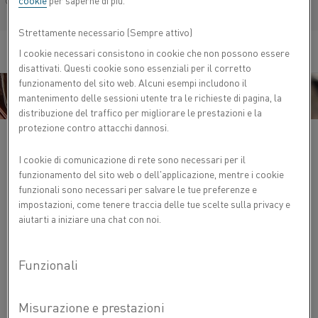
cookie
per saperne di più.
Français/French
Strettamente necessario (Sempre attivo)
I cookie necessari consistono in cookie che non possono essere
disattivati. Questi cookie sono essenziali per il corretto
funzionamento del sito web. Alcuni esempi includono il
mantenimento delle sessioni utente tra le richieste di pagina, la
distribuzione del traffico per migliorare le prestazioni e la
protezione contro attacchi dannosi.
I cookie di comunicazione di rete sono necessari per il
I moduli a diffusione Kanthal coprono un'ampia gamma di
funzionamento del sito web o dell'applicazione, mentre i cookie
processi, come ad esempio:
funzionali sono necessari per salvare le tue preferenze e
impostazioni, come tenere traccia delle tue scelte sulla privacy e
Applicazioni a raffreddamento rapido, come la
aiutarti a iniziare una chat con noi.
polimerizzazione del poliammide
Ossidazione atmosferica
LPCVD di nitruri