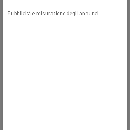
di
Settori
più?
Celle solari e semiconduttori
Vetro
Acciaio
INFORMAZIONI
CARATTERISTICHE
APPLICAZIONI
SCARICA
PRODOTTI CORRELATI
Altri prodotti che potrebbero interessarti