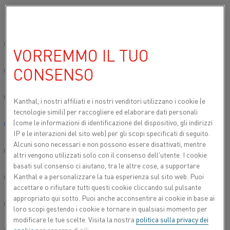
Si prega di selezionare la lingua preferita:
Inizio
Prodotti
Prodotti per forni industriali
Moduli di riscaldo
Sito globale/Inglese
VORREMMO IL TUO
MODULI DI RISCALDO
FIBROTHAL®
CONSENSO
简体中文/Chinese
Deutsch/German
Kanthal, i nostri affiliati e
i nostri venditori utilizzano i cookie (e
tecnologie simili) per raccogliere ed elaborare dati personali
(come le informazioni di identificazione del dispositivo, gli indirizzi
Italiano/Italian
IP e le interazioni del sito web) per gli scopi specificati di seguito.
Alcuni sono necessari e non possono essere disattivati, mentre
日本語/Japanese
altri vengono utilizzati solo con il consenso dell'utente. I cookie
basati sul consenso ci aiutano, tra le altre cose, a supportare
Kanthal e a personalizzare la tua esperienza sul sito web. Puoi
Português/Portuguese
accettare o rifiutare tutti questi cookie cliccando sul pulsante
appropriato qui sotto. Puoi anche acconsentire ai cookie in base ai
Español/Spanish
loro scopi gestendo i cookie e tornare in qualsiasi momento per
modificare le tue scelte. Visita la nostra
politica sulla privacy dei