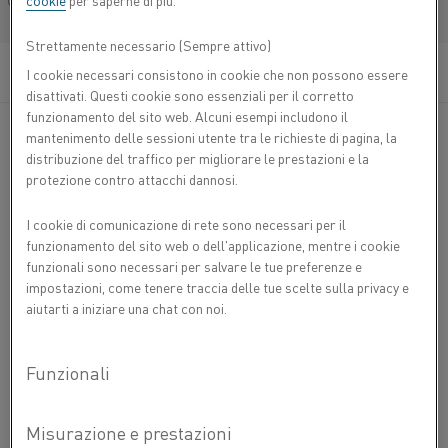
cookie
per saperne di più.
Français/French
Strettamente necessario (Sempre attivo)
I cookie necessari consistono in cookie che non possono essere
disattivati. Questi cookie sono essenziali per il corretto
funzionamento del sito web. Alcuni esempi includono il
mantenimento delle sessioni utente tra le richieste di pagina, la
distribuzione del traffico per migliorare le prestazioni e la
Moduli di riscaldo con elementi metallici e isolamento in
protezione contro attacchi dannosi.
fibra ceramica preformata sottovuoto per una temperatura
dell'elemento fino a 1.350 °C.
I cookie di comunicazione di rete sono necessari per il
funzionamento del sito web o dell'applicazione, mentre i cookie
Facile da installare e sostituire
funzionali sono necessari per salvare le tue preferenze e
impostazioni, come tenere traccia delle tue scelte sulla privacy e
Migliore isolamento
aiutarti a iniziare una chat con noi.
Minore manutenzione
Vuoi
CONTATTACI
saperne