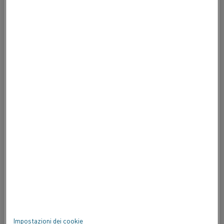
OPPORTUNITÀ DI LAVORO
CONTATTACI
INFORMAZIONI SU ALLEIMA
INFORMAZIONI SU ALLEIMA
CERTIFICATI
SPEAK UP
Privacy
Informazioni su questo sito
Mappa del sito
Impostazioni dei cookie