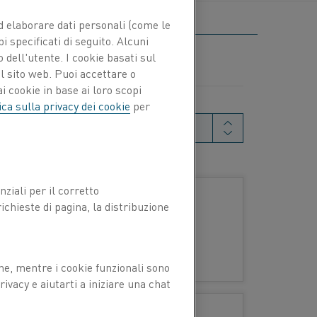
 ed elaborare dati personali (come le
pi specificati di seguito. Alcuni
 dell'utente. I cookie basati sul
l sito web. Puoi accettare o
i cookie in base ai loro scopi
ica sulla privacy dei cookie
per
INA
dina per rilevanza
na
ziali per il corretto
chieste di pagina, la distribuzione
o coefficiente di temperatura della resistenza.
ne, mentre i cookie funzionali sono
ivacy e aiutarti a iniziare una chat