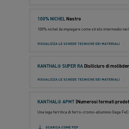
:
m
a
t
100% NICHEL
F
Nastro
o
o
Standard:
100% nichel da impiegare come strato intermedio nei b
p
r
r
m
VISUALIZZA LE SCHEDE TECNICHE DEI MATERIALI
o
a
d
t
o
o
KANTHAL® SUPER RA
t
F
Disiliciuro di molibde
p
t
o
r
Standard:
o
r
VISUALIZZA LE SCHEDE TECNICHE DEI MATERIALI
o
:
m
d
a
o
t
KANTHAL® APMT
t
(Numerosi formati prodott
o
t
Una lega ferritica di ferro-cromo-alluminio (lega FeC
p
o
r
:
SCARICA COME PDF
o