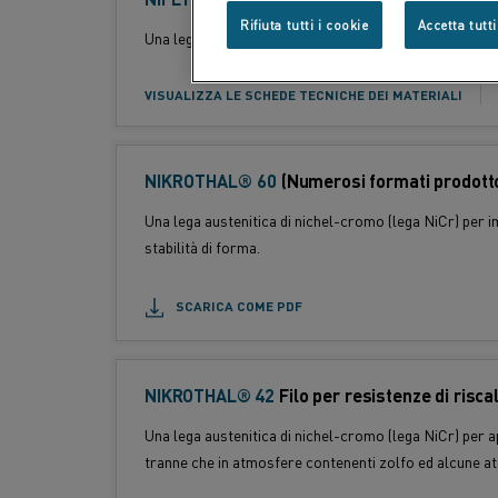
p
o
Rifiuta tutti i cookie
Accetta tutti
r
Standard:
Una lega nichel-ferro (lega NiFe) per impieghi fino a 
r
o
m
d
VISUALIZZA LE SCHEDE TECNICHE DEI MATERIALI
a
o
t
t
o
t
NIKROTHAL® 60
(Numerosi formati prodotto 
p
o
r
:
Una lega austenitica di nichel-cromo (lega NiCr) per im
o
stabilità di forma.
d
o
SCARICA COME PDF
t
t
o
NIKROTHAL® 42
F
Filo per resistenze di riscal
:
o
Standard:
Una lega austenitica di nichel-cromo (lega NiCr) per a
r
tranne che in atmosfere contenenti zolfo ed alcune a
m