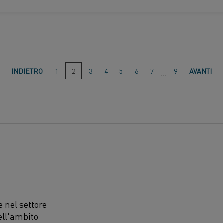
Vai
INDIETRO
1
2
(Questa
3
4
5
6
7
9
AVANTI
…
pagina)
a
pagina:
 nel settore
ell'ambito