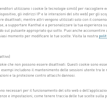
venditori utilizzano i cookie (e tecnologie simili) per raccogliere
spositivo, gli indirizzi IP e le interazioni del sito web) per gli sco
 disattivati, mentre altri vengono utilizzati solo con il consenso
ose, a supportare Kanthal e a personalizzare la tua esperienza su
CERCA
ando sul pulsante appropriato qui sotto. Puoi anche acconsentire a
siasi momento per modificare le tue scelte. Visita la nostra
polit
RIORD
Rior
PER
Riordi
ttivo)
okie che non possono essere disattivati. Questi cookie sono essen
 e filo resistivo
esempi includono il mantenimento delle sessioni utente tra le ri
azioni e la protezione contro attacchi dannosi.
00 °C. La lega è caratterizzata da una resistività molto bassa e da un elevat
SCARICA COME PDF
ono necessari per il funzionamento del sito web o dell'applicazio
enze e impostazioni, come tenere traccia delle tue scelte sulla pr
 e filo resistivo