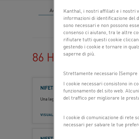
Kanthal, i nostri affiliati e
i nostri 
informazioni di identificazione del di
sono necessari e non possono essere
consenso ci aiutano, tra le altre c
rifiutare tutti questi cookie clicc
gestendo i cookie e tornare in qual
86 HITS
saperne di più.
Strettamente necessario (Sempre a
I cookie necessari consistono in co
NIFETHAL® 70
F
Filo per resistenze di riscaldo
funzionamento del sito web. Alcuni 
o
del traffico per migliorare le prest
Standard:
Una lega nichel-ferro (lega NiFe) per impieghi fino a 6
r
m
VISUALIZZA LE SCHEDE TECNICHE DEI MATERIALI
I cookie di comunicazione di rete s
a
necessari per salvare le tue prefer
t
con noi.
o
NIFETHAL® 42
F
Filo per resistenze di riscaldo