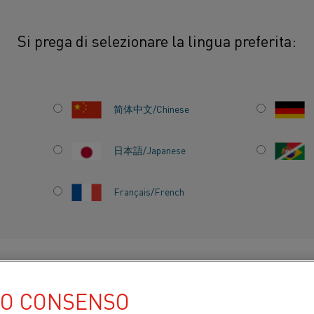
Si prega di selezionare la lingua preferita:
简体中文/Chinese
 DEI MATERIALI
日本語/Japanese
dei materiali presenti nella nostra vasta gamma
Français/French
ui nostri materiali.
TI PER
CHI SIAMO
CENTRO DELLE CONOSCENZE
UO CONSENSO