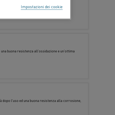
Impostazioni dei cookie
 300 °C.
à, una buona resistenza all'ossidazione e un'ottima
ità dopo l'uso ed una buona resistenza alla corrosione,