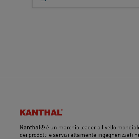
d
o
t
t
o
:
Kanthal®
Kanthal
® è un marchio leader a livello mondiale
dei prodotti e servizi altamente ingegnerizzati n