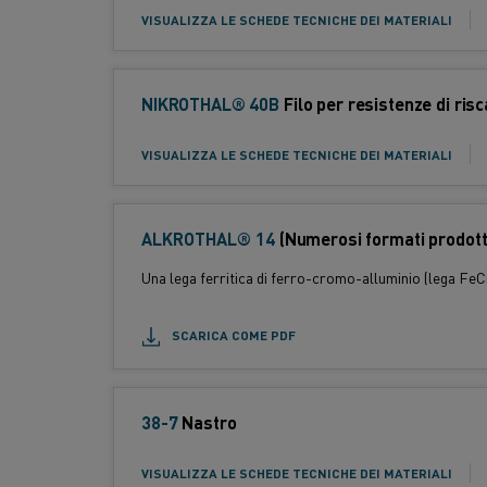
a
VISUALIZZA LE SCHEDE TECNICHE DEI MATERIALI
t
o
p
NIKROTHAL® 40B
F
Filo per resistenze di risc
r
o
o
Standard:
r
VISUALIZZA LE SCHEDE TECNICHE DEI MATERIALI
d
m
o
a
t
t
ALKROTHAL® 14
t
(Numerosi formati prodotto
o
o
Una lega ferritica di ferro-cromo-alluminio (lega FeCrA
p
:
r
SCARICA COME PDF
o
d
o
t
38-7
F
Nastro
t
o
Standard:
o
r
VISUALIZZA LE SCHEDE TECNICHE DEI MATERIALI