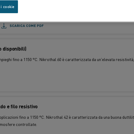
 i cookie
600 °C. La lega ha un moderato fattore di espansione termica costante fino a
SCARICA COME PDF
disponibili)
pieghi fino a 1150 °C. Nikrothal 60 è caratterizzata da un'elevata resistivit
do e filo resistivo
pplicazioni fino a 1150 °C. Nikrothal 42 è caratterizzata da una buona duttil
tmosfere controllate.