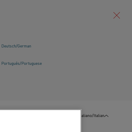
Deutsch/German
Português/Portuguese
.
Contattaci
:
Contattaci
Italiano/Italian