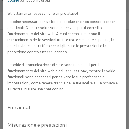
cookie
per saperne di più.
Français/French
Strettamente necessario (Sempre attivo)
I cookie necessari consistono in cookie che non possono essere
disattivati. Questi cookie sono essenziali per il corretto
funzionamento del sito web. Alcuni esempi includono il
mantenimento delle sessioni utente tra le richieste di pagina, la
distribuzione del traffico per migliorare le prestazioni e la
Le cassette di diffusione Fibrothal®, disponibili con fili fini
protezione contro attacchi dannosi.
o grossi, sono progettate e orientate orizzontalmente o
verticalmente a seconda delle neessità produttive.
I cookie di comunicazione di rete sono necessari per il
funzionamento del sito web o dell'applicazione, mentre i cookie
La scelta tra forni orizzontali e verticali dipende da vari
funzionali sono necessari per salvare le tue preferenze e
fattori, tra cui gli specifici processi di produzione dei
impostazioni, come tenere traccia delle tue scelte sulla privacy e
semiconduttori utilizzati e gli obiettivi dell'impianto di
aiutarti a iniziare una chat con noi.
fabbricazione. La selezione può essere influenzata da
fattori quali le dimensioni del wafer, i requisiti del processo
e il flusso di lavoro di produzione complessivo.
In pratica, nella produzione di semiconduttori vengono
utilizzati sia forni orizzontali che verticali e la scelta