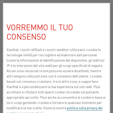
Si prega di selezionare la lingua preferita:
Inizio
Prodotti
Cassette di diffusione Fibrothal®
Cassette di dif
Sito globale/Inglese
VORREMMO IL TUO
CASSETTE DI DIFFUSIONE
ORIZZONTALE E VERTICALE
CONSENSO
简体中文/Chinese
Deutsch/German
Kanthal, i nostri affiliati e
i nostri venditori utilizzano i cookie (e
tecnologie simili) per raccogliere ed elaborare dati personali
(come le informazioni di identificazione del dispositivo, gli indirizzi
Italiano/Italian
IP e le interazioni del sito web) per gli scopi specificati di seguito.
Alcuni sono necessari e non possono essere disattivati, mentre
日本語/Japanese
altri vengono utilizzati solo con il consenso dell'utente. I cookie
basati sul consenso ci aiutano, tra le altre cose, a supportare
Kanthal e a personalizzare la tua esperienza sul sito web. Puoi
Português/Portuguese
accettare o rifiutare tutti questi cookie cliccando sul pulsante
appropriato qui sotto. Puoi anche acconsentire ai cookie in base ai
Español/Spanish
loro scopi gestendo i cookie e tornare in qualsiasi momento per
modificare le tue scelte. Visita la nostra
politica sulla privacy dei