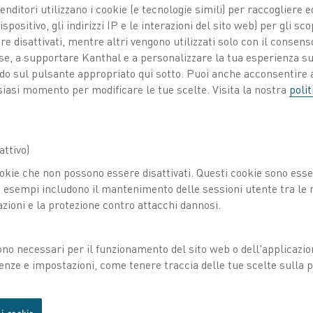
venditori utilizzano i cookie (e tecnologie simili) per raccogliere
spositivo, gli indirizzi IP e le interazioni del sito web) per gli sco
 disattivati, mentre altri vengono utilizzati solo con il consenso
ose, a supportare Kanthal e a personalizzare la tua esperienza su
ando sul pulsante appropriato qui sotto. Puoi anche acconsentire a
te
siasi momento per modificare le tue scelte. Visita la nostra
polit
ttivo)
okie che non possono essere disattivati. Questi cookie sono essen
esempi includono il mantenimento delle sessioni utente tra le ri
azioni e la protezione contro attacchi dannosi.
ono necessari per il funzionamento del sito web o dell'applicazio
enze e impostazioni, come tenere traccia delle tue scelte sulla pr
Lega principale degli elementi:
APM