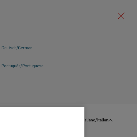
Deutsch/German
Português/Portuguese
:
Contattaci
Italiano/Italian