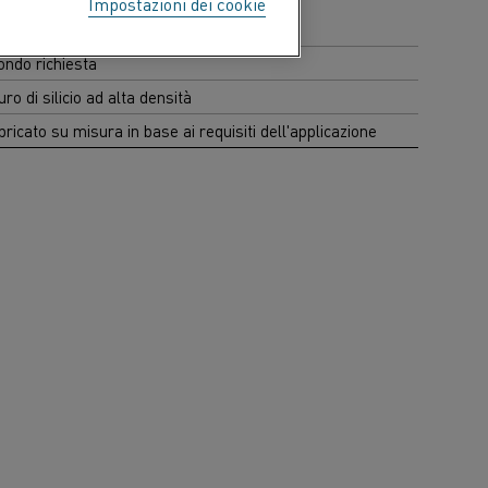
Impostazioni dei cookie
50 °C
ondo richiesta
uro di silicio ad alta densità
ricato su misura in base ai requisiti dell'applicazione