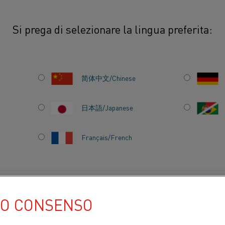
Si prega di selezionare la lingua preferita:
i riscaldanti industriali a cartuccia
Elementi riscaldanti C-Mersion
简体中文/Chinese
TI C-MERSION
日本語/Japanese
ione per applicazioni di mantenimento
dono forni di mantenimento
e per pressofusione. L'
elemento a
Français/French
peratura con isolanti e terminali per
nitruro di silicio ad alta densità. Il tubo
'ampia gamma di temperature e resiste
 Il design del tubo rastremato consente il
TI PER
CHI SIAMO
CENTRO DELLE CONOSCENZE
ni nuovi o esistenti.
UO CONSENSO