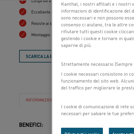
Lunga durata dell'elemento e del tubo
Kanthal, i nostri affiliati e
i nostri 
informazioni di identificazione del di
Eccellente resistenza agli urti
sono necessari e non possono essere
Resiste ai sali per lega alluminio
consenso ci aiutano, tra le altre c
rifiutare tutti questi cookie clicc
Montaggio attraverso la parete e sostituibile singolarmen
gestendo i cookie e tornare in qual
saperne di più.
Vuoi
SCARICA LA BROCHURE
CONTATTACI
saperne
Strettamente necessario (Sempre a
I cookie necessari consistono in co
di
funzionamento del sito web. Alcuni 
del traffico per migliorare le prest
più?
INFORMAZIONI
I cookie di comunicazione di rete s
necessari per salvare le tue prefer
con noi.
BENEFICI: