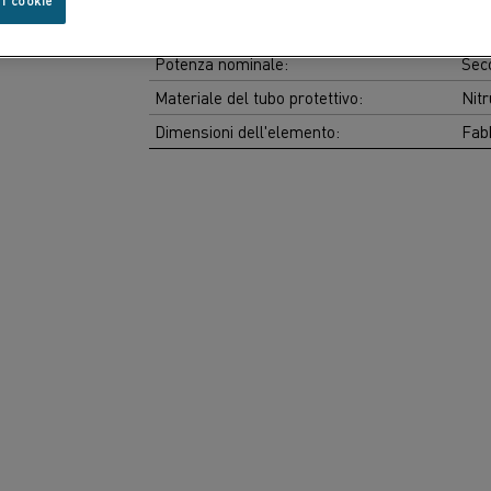
Temperatura massima dell'elemento:
1.2
 i cookie
Potenza nominale:
Sec
Materiale del tubo protettivo:
Nitr
Dimensioni dell'elemento:
Fabb