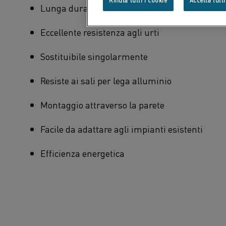
Rifiuta tutti i cookie
Accetta tutti
Lunga durata dell'elemento e del tubo
Eccellente resistenza agli urti
Sostituibile singolarmente
Resiste ai sali per lega alluminio
Montaggio attraverso la parete
Facile da adattare agli impianti esistenti
Efficienza energetica