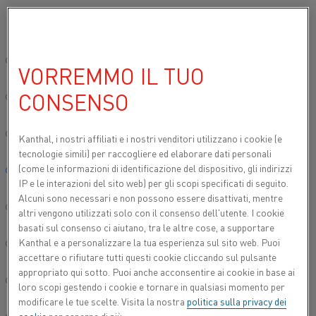
Si prega di selezionare la lingua preferita:
…
…
Inizio
Prodotti
Elementi riscaldanti Globar® SiC
Grad
Sito globale/Inglese
VORREMMO IL TUO
GLOBAR® SD
CONSENSO
简体中文/Chinese
Deutsch/German
Kanthal, i nostri affiliati e
i nostri venditori utilizzano i cookie (e
tecnologie simili) per raccogliere ed elaborare dati personali
(come le informazioni di identificazione del dispositivo, gli indirizzi
Italiano/Italian
IP e le interazioni del sito web) per gli scopi specificati di seguito.
Alcuni sono necessari e non possono essere disattivati, mentre
日本語/Japanese
altri vengono utilizzati solo con il consenso dell'utente. I cookie
basati sul consenso ci aiutano, tra le altre cose, a supportare
Kanthal e a personalizzare la tua esperienza sul sito web. Puoi
Português/Portuguese
accettare o rifiutare tutti questi cookie cliccando sul pulsante
appropriato qui sotto. Puoi anche acconsentire ai cookie in base ai
Español/Spanish
loro scopi gestendo i cookie e tornare in qualsiasi momento per
modificare le tue scelte. Visita la nostra
politica sulla privacy dei