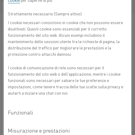
cookie
per saperne di più.
Français/French
Strettamente necessario (Sempre attivo)
I cookie necessari consistono in cookie che non possono essere
disattivati. Questi cookie sono essenziali per il corretto
funzionamento del sito web. Alcuni esempi includono il
mantenimento delle sessioni utente tra le richieste di pagina, la
Gli elementi riscaldanti in carburo di silicio Globar® SD
distribuzione del traffico per migliorare le prestazioni e la
sono progettati per garantire la massima efficienza e
protezione contro attacchi dannosi.
durata nelle applicazioni industriali ad alta temperatura.
Realizzati in carburo di silicio alfa ad elevata purezza, gli
I cookie di comunicazione di rete sono necessari per il
elementi Globar® SD sono progettati per funzionare in
funzionamento del sito web o dell'applicazione, mentre i cookie
modo ottimale a temperature comprese tra meno di 600 °C
funzionali sono necessari per salvare le tue preferenze e
(1,110 °F) e 1,600 °C (2,910 °F). Questi elementi vengono
impostazioni, come tenere traccia delle tue scelte sulla privacy e
utilizzati in una varietà di atmosfere, tra cui aria e ambienti
aiutarti a iniziare una chat con noi.
controllati, il che li rende versatili per l'impiego in molti
settori quali la lavorazione del vetro, della ceramica,
dell'elettronica e dei metalli.
Vuoi
CONTATTACI