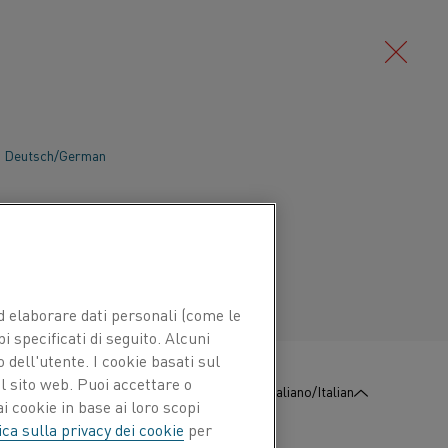
Deutsch/German
ttore vincente, ma hai la soluzione
crescente domanda di batterie agli ioni
Português/Portuguese
ne giusta per i tuoi processi di
nologia di riscaldamento elettrico
e di lunga durata, con un consumo
 ed elaborare dati personali (come le
plora i vantaggi per ciascun processo di
pi specificati di seguito. Alcuni
o di seguito.
 dell'utente. I cookie basati sul
l sito web. Puoi accettare o
:
Contattaci
Italiano/Italian
i cookie in base ai loro scopi
ica sulla privacy dei cookie
per