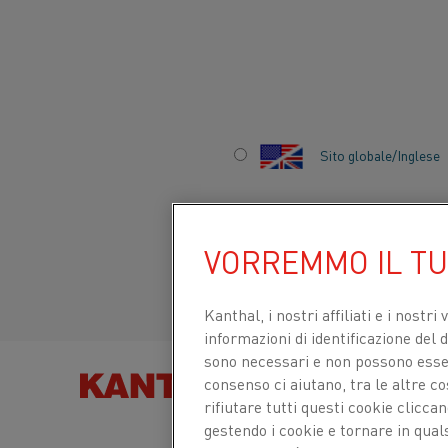
Inizio
Settori
Batteria
Produzione di catodi e anodi
Sito globale/Inglese
PRODUZIONE DI
Italiano/Italian
CATODI E ANODI
VORREMMO IL T
Español/Spanish
Kanthal, i nostri affiliati e
i nostri 
informazioni di identificazione del di
sono necessari e non possono essere
consenso ci aiutano, tra le altre c
TROVA PRODOT
rifiutare tutti questi cookie clicc
gestendo i cookie e tornare in qual