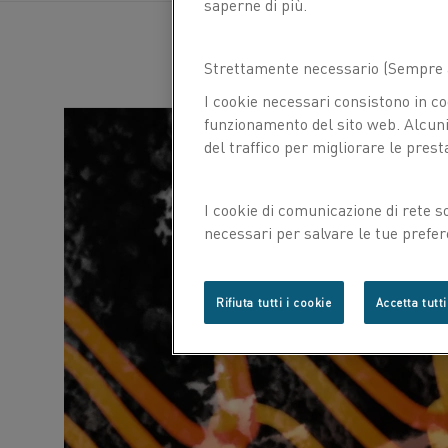
saperne di più.
Strettamente necessario (Sempre a
I cookie necessari consistono in co
funzionamento del sito web. Alcuni 
del traffico per migliorare le prest
I cookie di comunicazione di rete s
necessari per salvare le tue prefer
con noi.
Rifiuta tutti i cookie
Accetta tutti