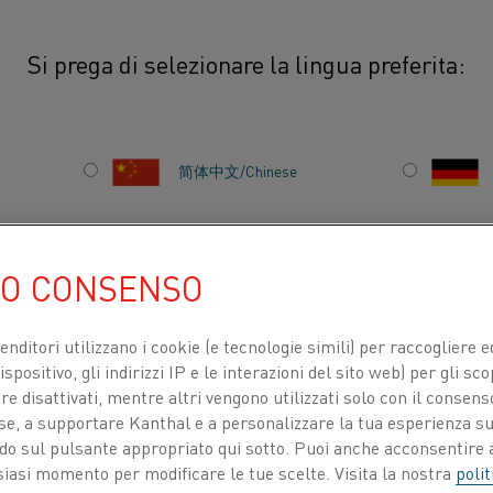
Si prega di selezionare la lingua preferita:
简体中文/Chinese
Sei già parte di un se
migliore? Soddisfa la 
日本語/Japanese
di litio con la soluzio
UO CONSENSO
riscaldamento. La tec
Français/French
Kanthal è efficiente 
venditori utilizzano i cookie (e tecnologie simili) per raccogliere
energetico minimo. Es
spositivo, gli indirizzi IP e le interazioni del sito web) per gli sco
riscaldamento indicat
 disattivati, mentre altri vengono utilizzati solo con il consenso
ose, a supportare Kanthal e a personalizzare la tua esperienza su
TI PER
CHI SIAMO
CENTRO DELLE CONOSCENZE
ando sul pulsante appropriato qui sotto. Puoi anche acconsentire a
siasi momento per modificare le tue scelte. Visita la nostra
polit