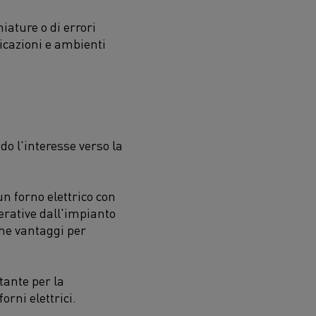
iature o di errori
licazioni e ambienti
do l'interesse verso la
n forno elettrico con
perative dall'impianto
he vantaggi per
tante per la
orni elettrici.