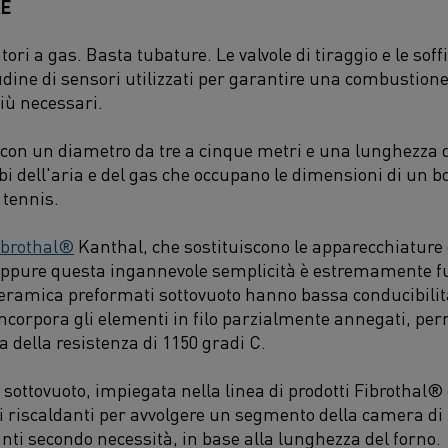
RE
ori a gas. Basta tubature. Le valvole di tiraggio e le sof
udine di sensori utilizzati per garantire una combustion
iù necessari.
 con un diametro da tre a cinque metri e una lunghezza d
bi dell'aria e del gas che occupano le dimensioni di un 
tennis.
ibrothal®
Kanthal, che sostituiscono le apparecchiature 
. Eppure questa ingannevole semplicità è estremamente fu
 ceramica preformati sottovuoto hanno bassa conducibili
ncorpora gli elementi in filo parzialmente annegati, p
ella resistenza di 1150 gradi C.
sottovuoto, impiegata nella linea di prodotti Fibrothal®
 riscaldanti per avvolgere un segmento della camera di r
ti secondo necessità, in base alla lunghezza del forno.