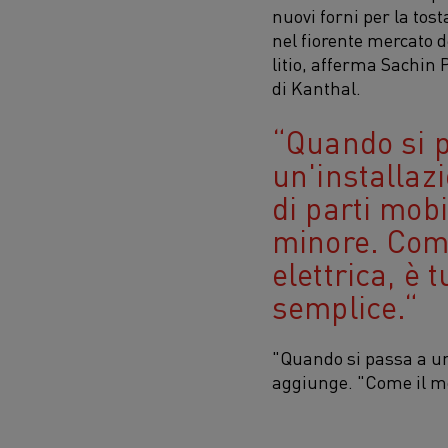
nuovi forni per la tos
nel fiorente mercato de
litio, afferma Sachin
di Kanthal.
Quando si 
un'installaz
di parti mob
minore. Come
elettrica, è 
semplice.
"Quando si passa a un'
aggiunge. "Come il mot