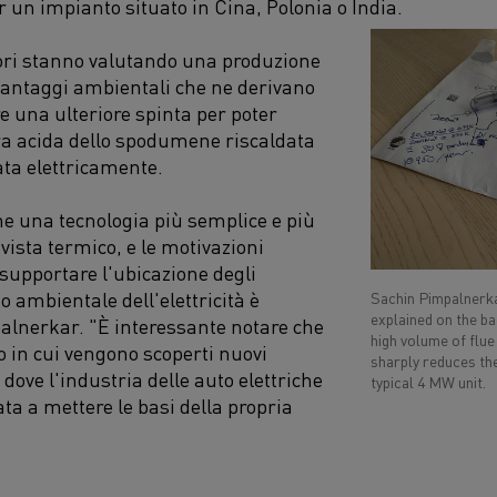
r un impianto situato in Cina, Polonia o India.
ori stanno valutando una produzione
 vantaggi ambientali che ne derivano
 una ulteriore spinta per poter
ra acida dello spodumene riscaldata
ata elettricamente.
ne una tecnologia più semplice e più
 vista termico, e le motivazioni
supportare l'ubicazione degli
o ambientale dell'elettricità è
Sachin Pimpalnerkar
explained on the b
lnerkar. "È interessante notare che
high volume of flue 
o in cui vengono scoperti nuovi
sharply reduces the
dove l'industria delle auto elettriche
typical 4 MW unit.
ta a mettere le basi della propria