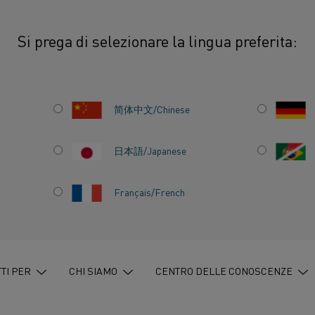
Si prega di selezionare la lingua preferita:
spodumene con acido solforico
简体中文/Chinese
L'elettricità è la form
mondo. Per i produttori
日本語/Japanese
resistenziali, il passa
industriali riduce il 
NE
Français/French
l'affidabilità del proc
TI PER
CHI SIAMO
CENTRO DELLE CONOSCENZE