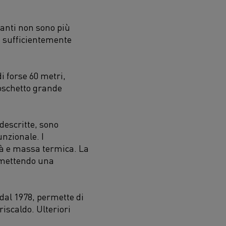
fianti non sono più
e sufficientemente
i forse 60 metri,
boschetto grande
descritte, sono
nzionale. I
tà e massa termica. La
ermettendo una
 dal 1978, permette di
iscaldo. Ulteriori