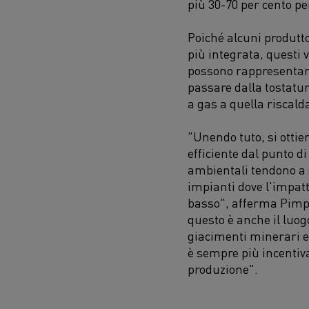
più 30-70 per cento pe
Poiché alcuni produtt
più integrata, questi
possono rappresentare
passare dalla tostatu
a gas a quella riscald
"Unendo tuto, si ottie
efficiente dal punto di
ambientali tendono a 
impianti dove l'impatt
basso", afferma Pimpa
questo è anche il luog
giacimenti minerari e 
è sempre più incentiva
produzione".