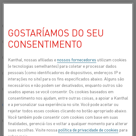
Por favor, selecione seu idioma preferido:
Início
Indústrias
Vidro
Vidro plano
Site global/Inglês
GOSTARÍAMOS DO SEU
VIDRO PLANO
CONSENTIMENTO
简体中文/Chinese
Com vidro plano, o controle preciso da temperatura,
a durabilidade e a confiabilidade são fatores-chave
Deutsch/German
Kanthal, nossas afiliadas e
nossos fornecedores
utilizam cookies
na escolha dos elementos de aquecimento. A oferta
(e tecnologias semelhantes) para coletar e processar dados
elétrica da Kanthal proporciona isso, e com isso
pessoais (como identificadores de dispositivos, endereços IP e
Italiano/Italian
vem um ambiente de trabalho mais silencioso e
interações no site) para os fins especificados abaixo. Alguns são
limpo, com emissões de CO2 significativamente
necessários e não podem ser desativados, enquanto outros são
日本語/Japanese
mais baixas.
usados apenas se você consentir. Os cookies baseados em
consentimento nos ajudam, entre outras coisas, a apoiar a Kanthal
e a personalizar sua experiência no site. Você pode aceitar ou
Português/Portuguese
rejeitar todos esses cookies clicando no botão apropriado abaixo.
Você também pode consentir com cookies com base em suas
Español/Spanish
finalidades, gerenciá-los e voltar a qualquer momento para alterar
suas escolhas. Visite nossa
política de privacidade de cookies
para