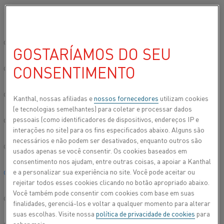
Por favor, selecione seu idioma preferido:
Início
Centro de conhecimento
Conhecimento de material de aquec
Site global/Inglês
GOSTARÍAMOS DO SEU
CONHECIMENTO DE
CONSENTIMENTO
简体中文/Chinese
MATERIAL DE
AQUECIMENTO
Deutsch/German
Kanthal, nossas afiliadas e
nossos fornecedores
utilizam cookies
(e tecnologias semelhantes) para coletar e processar dados
TUDO SOBRE MATERIAIS DE
pessoais (como identificadores de dispositivos, endereços IP e
Italiano/Italian
RESISTÊNCIA
interações no site) para os fins especificados abaixo. Alguns são
necessários e não podem ser desativados, enquanto outros são
日本語/Japanese
usados apenas se você consentir. Os cookies baseados em
consentimento nos ajudam, entre outras coisas, a apoiar a Kanthal
e a personalizar sua experiência no site. Você pode aceitar ou
Português/Portuguese
rejeitar todos esses cookies clicando no botão apropriado abaixo.
Você também pode consentir com cookies com base em suas
Español/Spanish
finalidades, gerenciá-los e voltar a qualquer momento para alterar
suas escolhas. Visite nossa
política de privacidade de cookies
para