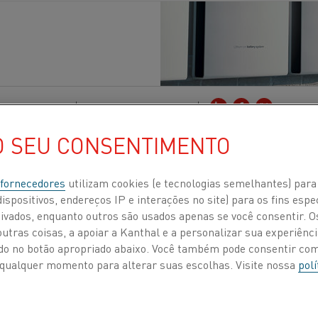
lidade
, Bateria
Publicados 13 set. 2022
O SEU CONSENTIMENTO
trou no que é conhecido como o século do lítio.
tion (ILiA), refere-se ao potencial do lítio par
 fornecedores
utilizam cookies (e tecnologias semelhantes) para
bono zero. Pedimos ao seu presidente fundador,
ispositivos, endereços IP e interações no site) para os fins espe
ivados, enquanto outros são usados apenas se você consentir. 
e desafios enfrentados pela indústria do lítio 
tras coisas, a apoiar a Kanthal e a personalizar sua experiência
is fósseis para energias e transportes mais li
ando no botão apropriado abaixo. Você também pode consentir c
 a qualquer momento para alterar suas escolhas. Visite nossa
polí
de bateria mais requisitada do que nunca, a
Internation
a em 2021 para ser uma voz global dos produtores de lítio
m futuro sustentável e responsável para a indústria.