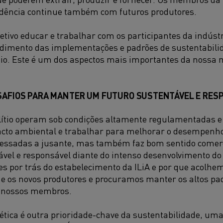
ndência continue também com futuros produtores.
etivo educar e trabalhar com os participantes da indúst
imento das implementações e padrões de sustentabilid
ítio. Este é um dos aspectos mais importantes da nossa 
ESAFIOS PARA MANTER UM FUTURO SUSTENTÁVEL E RES
lítio operam sob condições altamente regulamentadas e
cto ambiental e trabalhar para melhorar o desempenho 
ressadas a jusante, mas também faz bom sentido comerc
vel e responsável diante do intenso desenvolvimento do
es por trás do estabelecimento da ILiA e por que acolh
e os novos produtores e procuramos manter os altos pad
r nossos membros.
gética é outra prioridade-chave da sustentabilidade, uma