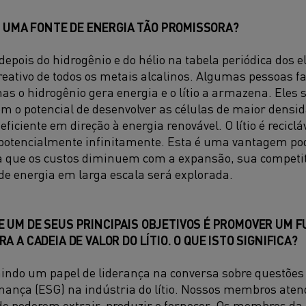
 É UMA FONTE DE ENERGIA TÃO PROMISSORA?
ro depois do hidrogênio e do hélio na tabela periódica dos 
reativo de todos os metais alcalinos. Algumas pessoas fa
as o hidrogênio gera energia e o lítio a armazena. Ele
 têm o potencial de desenvolver as células de maior dens
eficiente em direção à energia renovável. O lítio é recicláv
s, potencialmente infinitamente. Esta é uma vantagem p
da que os custos diminuem com a expansão, sua competi
 energia em larga escala será explorada.
 UM DE SEUS PRINCIPAIS OBJETIVOS É PROMOVER UM 
 A CADEIA DE VALOR DO LÍTIO. O QUE ISTO SIGNIFICA?
mindo um papel de liderança na conversa sobre questões
rnança (ESG) na indústria do lítio. Nossos membros aten
de poderem extrair, produzir e fornecer. Os membros da