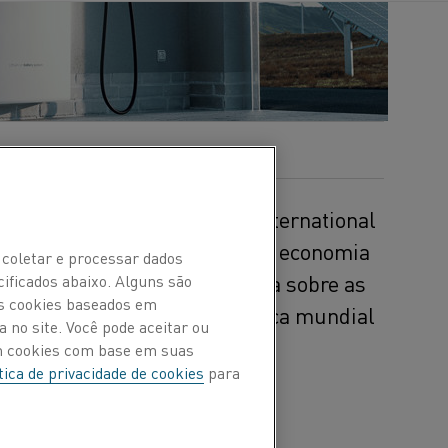
 A expressão, cunhada pela International
a facilitar a transição para uma economia
 coletar e processar dados
 Anand Sheth, sua perspectiva sobre as
cificados abaixo. Alguns são
Os cookies baseados em
e como o lítio apoiará a mudança mundial
 no site. Você pode aceitar ou
mpos.
om cookies com base em suas
tica de privacidade de cookies
para
al Lithium Association
 e das partes interessadas