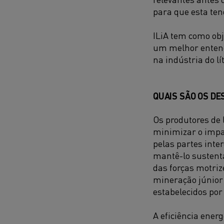
para que esta te
ILiA tem como obj
um melhor entend
na indústria do l
QUAIS SÃO OS D
Os produtores de 
minimizar o impa
pelas partes inte
mantê-lo sustentá
das forças motriz
mineração júnior 
estabelecidos po
A eficiência ener