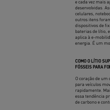
e cada vez mais a
desenvolvidas. As
celulares, notebo
outros itens fora
dispositivos de f
baterias de lítio
aplica à e-mobil
energia. É um m
COMO O LÍTIO SU
FÓSSEIS PARA FO
O coração de um c
para veículos mov
rapidamente. Mai
essa tendência p
de carbono e cont