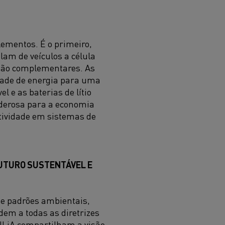
elementos. É o primeiro,
lam de veículos a célula
s são complementares. As
idade de energia para uma
el e as baterias de lítio
oderosa para a economia
tividade em sistemas de
FUTURO SUSTENTÁVEL E
 e padrões ambientais,
dem a todas as diretrizes
 ILiA compartilham a visão