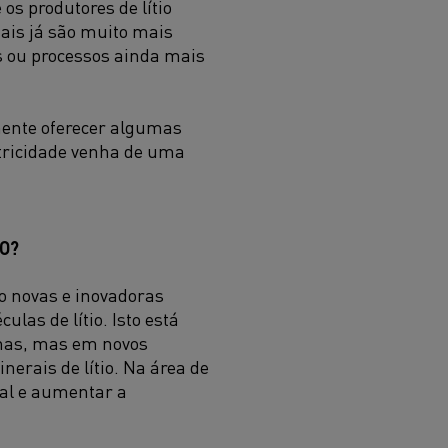
os produtores de lítio
ais já são muito mais
as ou processos ainda mais
mente oferecer algumas
etricidade venha de uma
IO?
do novas e inovadoras
las de lítio. Isto está
inas, mas em novos
nerais de lítio. Na área de
tal e aumentar a