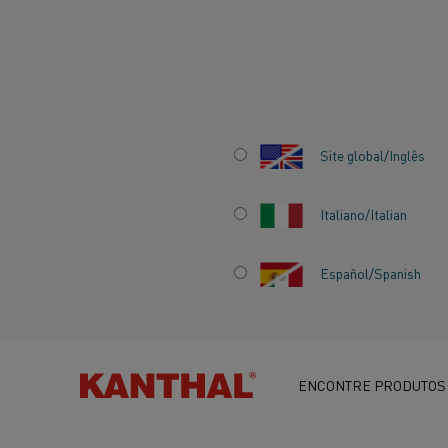
Início
Centro de conhecimento
Histórias inspiradoras
Intern
Site global/Inglês
Italiano/Italian
INTERNATIONAL 
Español/Spanish
ASSOCIATION:
O
XXI SERÁ O SÉCU
ENCONTRE PRODUTOS
LÍTIO