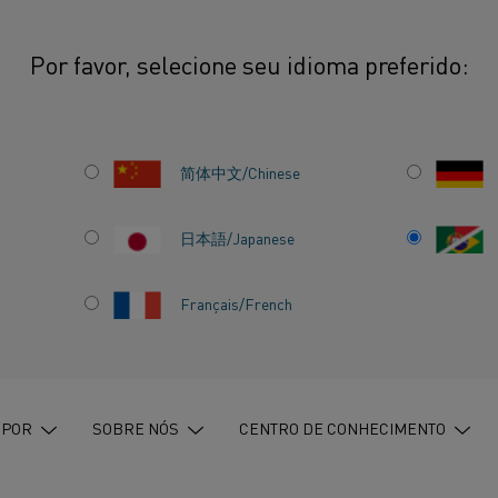
Por favor, selecione seu idioma preferido:
ational Lithium Association: "O século XXI será o século do lítio"
简体中文/Chinese
日本語/Japanese
LITHIUM
Français/French
 SÉCULO
LO DO
 POR
SOBRE NÓS
CENTRO DE CONHECIMENTO