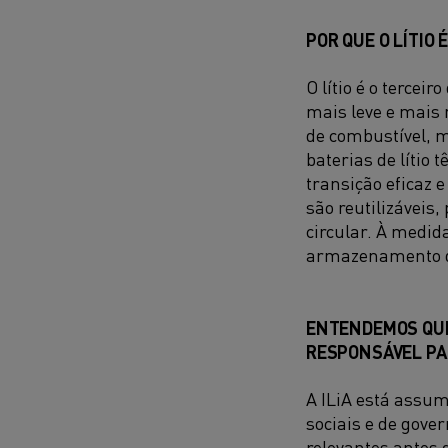
POR QUE O LÍTIO
O lítio é o tercei
mais leve e mais 
de combustível, m
baterias de lítio
transição eficaz e 
são reutilizávei
circular. À medi
armazenamento de
ENTENDEMOS QUE
RESPONSÁVEL PARA
A ILiA está assu
sociais e de gove
relevantes antes 