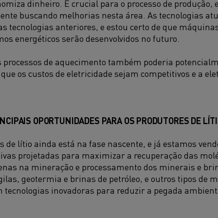
omiza dinheiro. É crucial para o processo de produção, e 
ente buscando melhorias nesta área. As tecnologias atu
 as tecnologias anteriores, e estou certo de que máquin
mos energéticos serão desenvolvidos no futuro.
dos processos de aquecimento também poderia potencial
que os custos de eletricidade sejam competitivos e a el
INCIPAIS OPORTUNIDADES PARA OS PRODUTORES DE LÍT
as de lítio ainda está na fase nascente, e já estamos ven
tivas projetadas para maximizar a recuperação das molécu
enas na mineração e processamento dos minerais e br
las, geotermia e brinas de petróleo, e outros tipos de mi
m tecnologias inovadoras para reduzir a pegada ambien