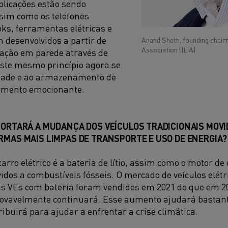
plicações estão sendo
sim como os telefones
oks, ferramentas elétricas e
m desenvolvidos a partir de
Anand Sheth, founding chairm
Association (ILiA)
ixação em parede através de
, este mesmo princípio agora se
idade e ao armazenamento de
omento emocionante.
PORTARÁ A MUDANÇA DOS VEÍCULOS TRADICIONAIS MOVI
RMAS MAIS LIMPAS DE TRANSPORTE E USO DE ENERGIA?
arro elétrico é a bateria de lítio, assim como o motor d
idos a combustíveis fósseis. O mercado de veículos elétr
s VEs com bateria foram vendidos em 2021 do que em 20
rovavelmente continuará. Esse aumento ajudará bastant
ribuirá para ajudar a enfrentar a crise climática.