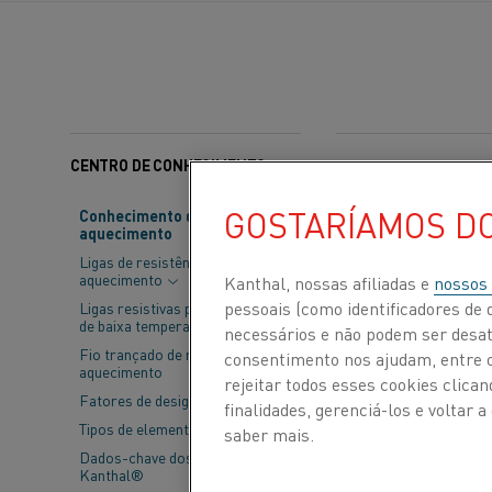
CENTRO DE CONHECIMENTO
Categorias:
Sustentabi
GOSTARÍAMOS D
Conhecimento de material de
aquecimento
A sociedade en
Ligas de resistência de
Lithium Associa
aquecimento
Kanthal, nossas afiliadas e
nossos
líquida de car
pessoais (como identificadores de d
Ligas resistivas para aplicações
de baixa temperatura
necessários e não podem ser desat
oportunidades 
Fio trançado de resistência de
consentimento nos ajudam, entre ou
aquecimento
dos combustíve
rejeitar todos esses cookies clic
Fatores de design
finalidades, gerenciá-los e voltar
Tipos de elementos
saber mais.
Com a tecnologia 
Dados-chave dos elementos
(ILiA) foi formad
Kanthal®
e para promover u