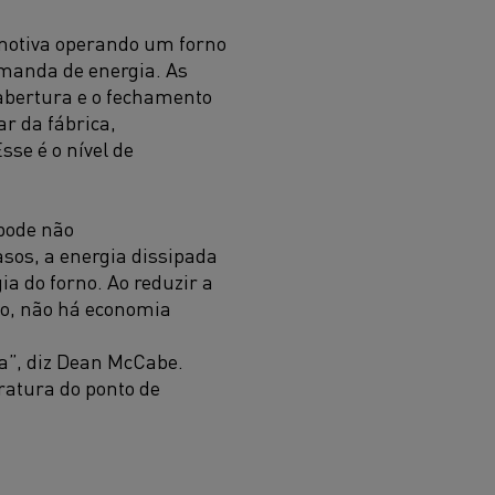
omotiva operando um forno
manda de energia. As
abertura e o fechamento
r da fábrica,
se é o nível de
 pode não
sos, a energia dissipada
ia do forno. Ao reduzir a
to, não há economia
da”, diz Dean McCabe.
ratura do ponto de