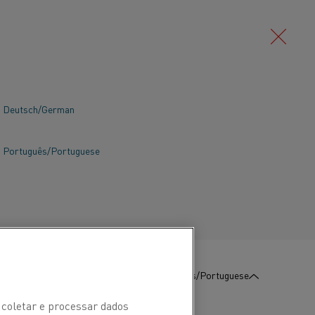
Deutsch/German
Português/Portuguese
:
Contate-Nos
Português/Portuguese
 coletar e processar dados