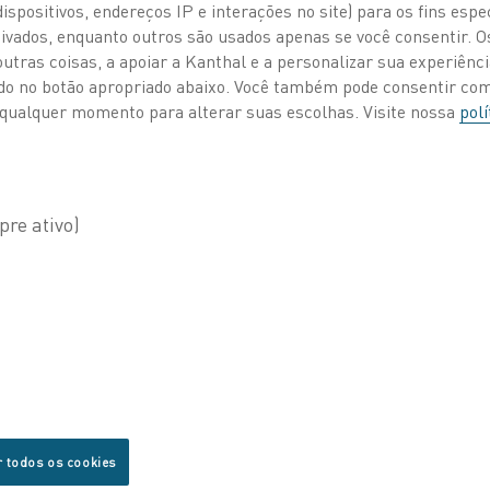
ispositivos, endereços IP e interações no site) para os fins espe
ivados, enquanto outros são usados apenas se você consentir. 
tras coisas, a apoiar a Kanthal e a personalizar sua experiência
ando no botão apropriado abaixo. Você também pode consentir c
 a qualquer momento para alterar suas escolhas. Visite nossa
polí
silício
Publicados 30 set. 2020
s que os fabricantes podem fazer para tornar os eleme
isso nem sempre se traduz em economia de energia no fo
e suporte técnico na Kanthal. “Fizemos muitos testes, 
para tornar nossos elementos mais eficientes e, em nos
ergia pode variar muito de aplicação para aplicação.”
DE CALOR E RELAÇÕES DE POTÊNCIA
r todos os cookies
importante no que diz respeito aos elementos de aquec