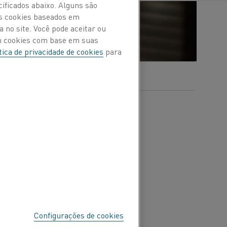
cificados abaixo. Alguns são
Os cookies baseados em
 no site. Você pode aceitar ou
om cookies com base em suas
tica de privacidade de cookies
para
ntos de aquecimento mais
rno”, afirma Dean
tanto em laboratório
sa experiência, o nível
Configurações de cookies
imento é a relação entre a