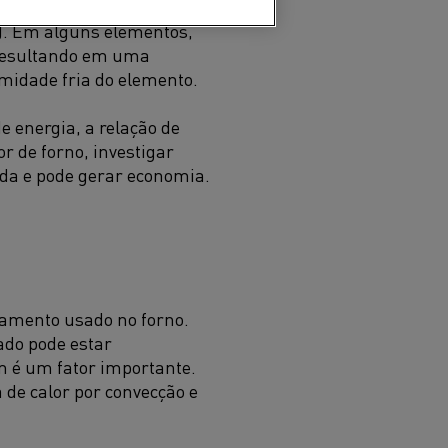
 forno) e a potência
o). Em alguns elementos,
, resultando em uma
midade fria do elemento.
 energia, a relação de
r de forno, investigar
ida e pode gerar economia.
lamento usado no forno.
pado pode estar
 é um fator importante.
 de calor por convecção e