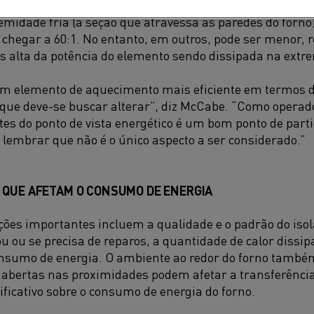
a na zona quente do elemento (a seção que está dentro do
emidade fria (a seção que atravessa as paredes do forn
 chegar a 60:1. No entanto, em outros, pode ser menor
 alta da potência do elemento sendo dissipada na extre
um elemento de aquecimento mais eficiente em termos de
r que deve-se buscar alterar”, diz McCabe. “Como operado
tes do ponto de vista energético é um bom ponto de part
lembrar que não é o único aspecto a ser considerado.”
 QUE AFETAM O CONSUMO DE ENERGIA
ções importantes incluem a qualidade e o padrão do iso
ou ou se precisa de reparos, a quantidade de calor dissi
sumo de energia. O ambiente ao redor do forno também
 abertas nas proximidades podem afetar a transferência
nificativo sobre o consumo de energia do forno.