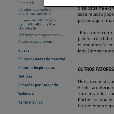
potência dissipad
Tubothal®
dissipada na extr
Cálculos de projeto e
tolerâncias padrão
essa relação pode
porcentagem mais
Formas de distribuição -
Kanthal®, Alkrothal® e
Nikrothal®
“Para construir 
Dimensões e propriedades
potência é o fato
Appendix/explanations
elementos eficien
Mas é importante 
Vídeos
Folhas de dados do material
Histórias inspiradoras
OUTROS FATORES
Notícias
Outras considera
Conteúdo por Categoria
Se ele se deterior
aumentando o con
Webinars
Portas ou janelas
Kanthal eShop
ter um efeito sig