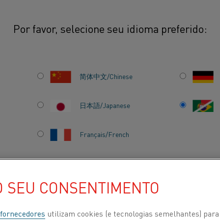
Por favor, selecione seu idioma preferido:
lha do elemento pode melhorar a eficiência do forno?
简体中文/Chinese
日本語/Japanese
Français/French
ELEMENTO
 A
O SEU CONSENTIMENTO
FORNO?
 POR
SOBRE NÓS
CENTRO DE CONHECIMENTO
 fornecedores
utilizam cookies (e tecnologias semelhantes) para