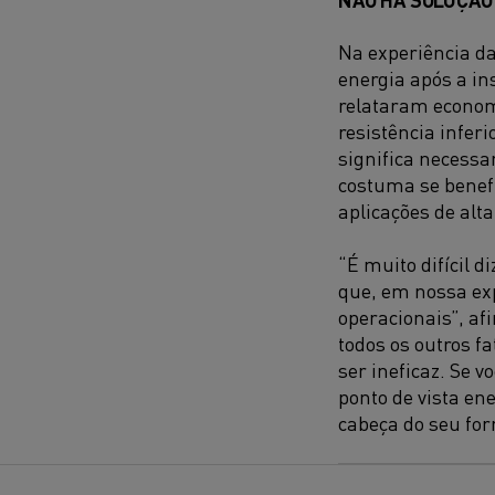
Na experiência da
energia após a i
relataram economi
resistência infer
significa necess
costuma se benef
aplicações de alt
“É muito difícil 
que, em nossa exp
operacionais”, a
todos os outros f
ser ineficaz. Se 
ponto de vista en
cabeça do seu for