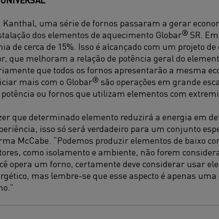
 Kanthal, uma série de fornos passaram a gerar econom
®
nstalação dos elementos de aquecimento Globar
SR. Em 
a de cerca de 15%. Isso é alcançado com um projeto de 
ior, que melhoram a relação de potência geral do element
ariamente que todos os fornos apresentarão a mesma ec
®
iciar mais com o Globar
são operações em grande esca
a potência ou fornos que utilizam elementos com extremi
dizer que determinado elemento reduzirá a energia em d
eriência, isso só será verdadeiro para um conjunto espe
firma McCabe. “Podemos produzir elementos de baixo c
atores, como isolamento e ambiente, não forem conside
você opera um forno, certamente deve considerar usar el
ergético, mas lembre-se que esse aspecto é apenas uma
no.”