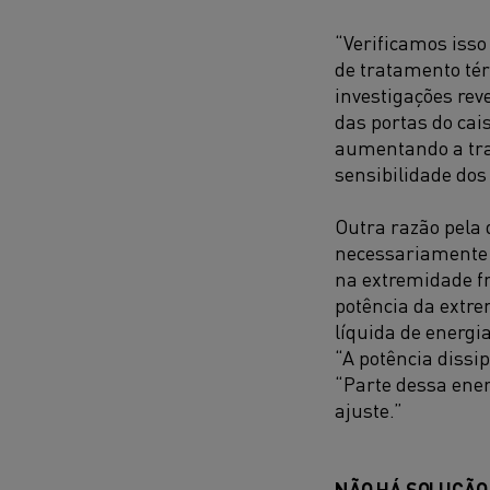
“Verificamos iss
de tratamento té
investigações re
das portas do cai
aumentando a tran
sensibilidade dos
Outra razão pela 
necessariamente g
na extremidade fr
potência da extre
líquida de energia
“A potência dissi
“Parte dessa ener
ajuste.”
NÃO HÁ SOLUÇÃO