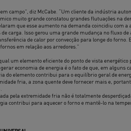
o em campo”, diz McCabe. “Um cliente da indústria aut
rmico muito grande constatou grandes flutuações na de
velaram que esse aumento na demanda coincidiu com a 
s de carga. Isso gerou uma grande mudança no fluxo de a
sferência de calor por convecção para longe do forno. Es
 fornos em relação aos arredores.”
qual um elemento eficiente do ponto de vista energético
erar economia de energia é o fato de que, em alguns ca
ia do elemento contribui para o equilíbrio geral de energ
midade fria, a zona quente deve fornecer mais e, portan
.
pada pela extremidade fria não é totalmente desperdiça
gia contribui para aquecer o forno e mantê-lo na tempe
 UNIVERSAL