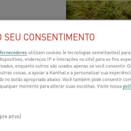
O SEU CONSENTIMENTO
lidade
Publicados 11 jun. 2021
 fornecedores
utilizam cookies (e tecnologias semelhantes) para
ispositivos, endereços IP e interações no site) para os fins espe
para se tornar uma empresa mais sustentável,
ivados, enquanto outros são usados apenas se você consentir. 
ra a próxima década, bem como um plano abrang
tras coisas, a apoiar a Kanthal e a personalizar sua experiência
ando no botão apropriado abaixo. Você também pode consentir c
 fornecedores.
 a qualquer momento para alterar suas escolhas. Visite nossa
polí
esas, a sustentabilidade não é mais uma questão de re
tornou-se parte integrante do crescimento e do sucesso f
setores com os quais trabalhamos