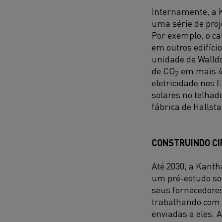
Internamente, a 
uma série de proj
Por exemplo, o ca
em outros edifíci
unidade de Walldo
de CO
em mais 4
2
eletricidade nos 
solares no telhad
fábrica de Halls
CONSTRUINDO CI
Até 2030, a Kanth
um pré-estudo so
seus fornecedore
trabalhando com o
enviadas a eles. 