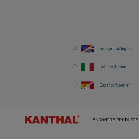
Início
Centro de conhecimento
Histórias inspiradoras
Como 
Site global/Inglês
Italiano/Italian
Español/Spanish
COMO A KANTHAL
TRABALHANDO 
SUSTENTABILID
ENCONTRE PRODUTOS