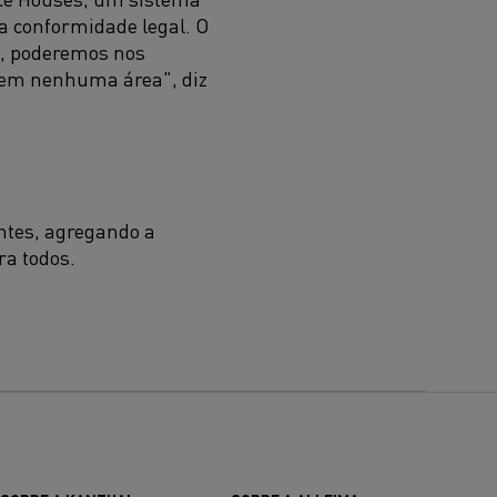
a conformidade legal. O
a, poderemos nos
s em nenhuma área", diz
entes, agregando a
ra todos.