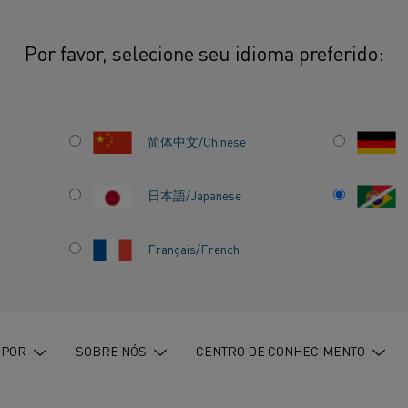
Por favor, selecione seu idioma preferido:
a Kanthal está trabalhando com sustentabilidade
简体中文/Chinese
日本語/Japanese
Français/French
 ESTÁ
COM
ADE
 POR
SOBRE NÓS
CENTRO DE CONHECIMENTO