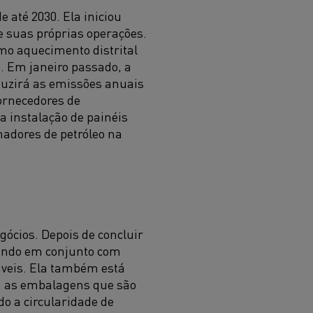
 até 2030. Ela iniciou
e suas próprias operações.
omo aquecimento distrital
. Em janeiro passado, a
duzirá as emissões anuais
ornecedores de
a instalação de painéis
madores de petróleo na
gócios. Depois de concluir
hando em conjunto com
áveis. Ela também está
em as embalagens que são
o a circularidade de