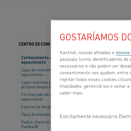
GOSTARÍAMOS D
CENTRO DE CONHECIMENTO
Categorias:
Sustentabi
Kanthal, nossas afiliadas e
nossos
Conhecimento de material de
pessoais (como identificadores de d
aquecimento
Em sua busca 
necessários e não podem ser desat
Ligas de resistência de
ambiciosas pa
consentimento nos ajudam, entre ou
aquecimento
rejeitar todos esses cookies clic
funcionários e
Ligas resistivas para aplicações
finalidades, gerenciá-los e voltar
de baixa temperatura
saber mais.
Fio trançado de resistência de
Para muitas empr
aquecimento
corporativa: ela 
Fatores de design
exceção.
Tipos de elementos
Dados-chave dos elementos
"Quase todos os 
Kanthal®