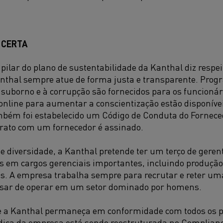
 CERTA​
 pilar do plano de sustentabilidade da Kanthal diz respei
anthal sempre atue de forma justa e transparente. Pro
suborno e à corrupção são fornecidos para os funcionár
nline para aumentar a conscientização estão disponívei
mbém foi estabelecido um Código de Conduta do Fornece
rato com um fornecedor é assinado.
e diversidade, a Kanthal pretende ter um terço de geren
s em cargos gerenciais importantes, incluindo produçã
. A empresa trabalha sempre para recrutar e reter uma
pesar de operar em um setor dominado por homens.
e a Kanthal permaneça em conformidade com todos os pad
ídica da empresa está sendo reestruturada no Complia