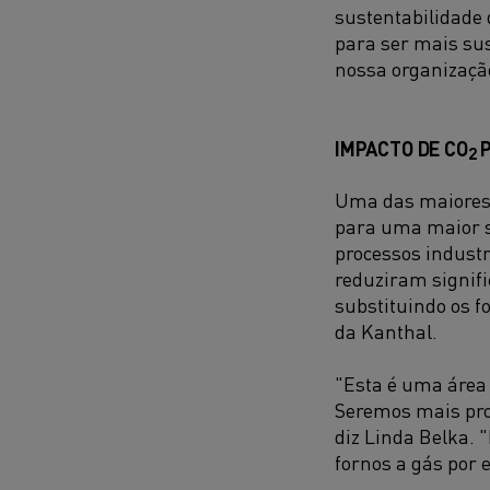
sustentabilidade 
para ser mais sus
nossa organizaçã
IMPACTO DE CO
P
2
Uma das maiores 
para uma maior su
processos industr
reduziram signif
substituindo os f
da Kanthal.
"Esta é uma áre
Seremos mais pro
diz Linda Belka. 
fornos a gás por 