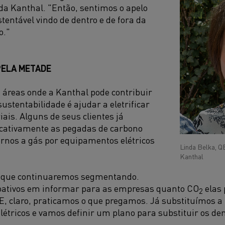
da Kanthal. "Então, sentimos o apelo
tentável vindo de dentro e de fora da
o."
ELA METADE​
áreas onde a Kanthal pode contribuir
stentabilidade é ajudar a eletrificar
iais. Alguns de seus clientes já
icativamente as pegadas de carbono
ornos a gás por equipamentos elétricos
Linda Belka, Q
Kanthal
a que continuaremos segmentando.
ativos em informar para as empresas quanto CO
elas
2
"E, claro, praticamos o que pregamos. Já substituímos a
elétricos e vamos definir um plano para substituir os de