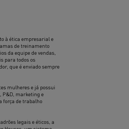
to à ética empresarial e
gramas de treinamento
ios da equipe de vendas,
s para todos os
dor, que é enviado sempre
tes mulheres e já possui
o, P&D, marketing e
 força de trabalho
rões legais e éticos, a
nce Houses, um sistema