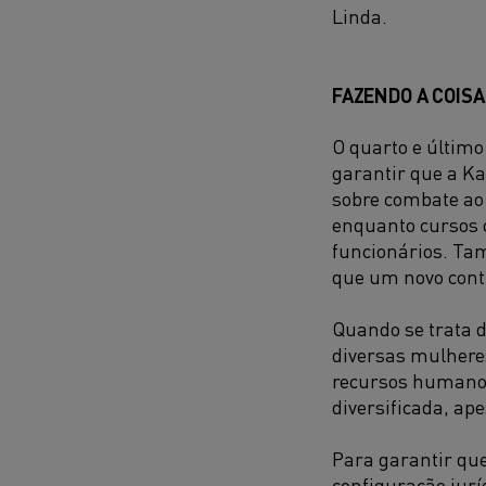
Linda.
FAZENDO A COISA
O quarto e último
garantir que a K
sobre combate ao 
enquanto cursos o
funcionários. Ta
que um novo cont
Quando se trata d
diversas mulhere
recursos humanos
diversificada, a
Para garantir qu
configuração jur