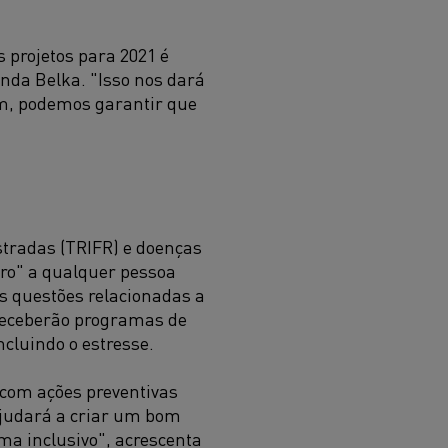
 projetos para 2021 é
inda Belka. "Isso nos dará
sim, podemos garantir que
stradas (TRIFR) e doenças
ero" a qualquer pessoa
s questões relacionadas a
 receberão programas de
ncluindo o estresse.
 com ações preventivas
ajudará a criar um bom
ima inclusivo", acrescenta