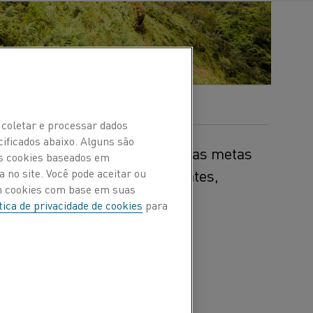
 coletar e processar dados
cificados abaixo. Alguns são
 a Kanthal estabeleceu algumas metas
Os cookies baseados em
ente que engloba seus clientes,
 no site. Você pode aceitar ou
om cookies com base em suas
tica de privacidade de cookies
para
sponsabilidade social
uturos. E a Kanthal não é