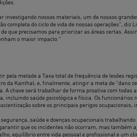
ições.
r investigando nossos materiais, um de nossos grandes
ão completa do ciclo de vida de nossas operações", diz L
s de que precisamos para priorizar as áreas certas. As
tenham o maior impacto."
ir pela metade a Taxa total de frequência de lesões regi
ro da Kanthal, e, finalmente, atingir a meta de "dano z
. A chave será trabalhar de forma proativa com todas a
, incluindo saúde psicológica e física. Os funcionários
scientização sobre os principais perigos ocupacionais, i
m segurança, saúde e doenças ocupacionais trabalhando
 garantir que os incidentes não ocorram, mas também 
lho, equilíbrio entre vida pessoal e profissional e um cl