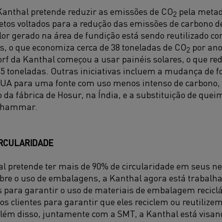
Kanthal pretende reduzir as emissões de CO
pela metade
2
etos voltados para a redução das emissões de carbono d
lor gerado na área de fundição está sendo reutilizado c
os, o que economiza cerca de 38 toneladas de CO
por ano
2
rf da Kanthal começou a usar painéis solares, o que re
5 toneladas. Outras iniciativas incluem a mudança de f
EUA para uma fonte com uso menos intenso de carbono, 
o da fábrica de Hosur, na Índia, e a substituição de quei
tahammar.
RCULARIDADE
al pretende ter mais de 90% de circularidade em seus ne
bre o uso de embalagens, a Kanthal agora está trabal
s para garantir o uso de materiais de embalagem recicl
s clientes para garantir que eles reciclem ou reutiliz
Além disso, juntamente com a SMT, a Kanthal está visand