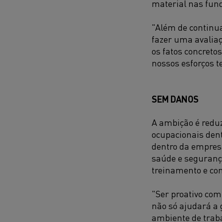
material nas fund
"Além de continua
fazer uma avaliaç
os fatos concreto
nossos esforços 
SEM DANOS
A ambição é reduz
ocupacionais dent
dentro da empresa
saúde e segurança
treinamento e con
"Ser proativo co
não só ajudará a
ambiente de traba