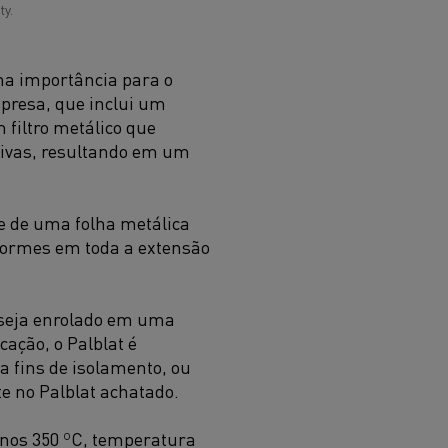
ty.
ma importância para o
presa, que inclui um
 filtro metálico que
sivas, resultando em um
e de uma folha metálica
formes em toda a extensão
t seja enrolado em uma
ação, o Palblat é
a fins de isolamento, ou
e no Palblat achatado.
enos 350 ºC, temperatura