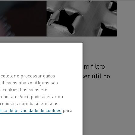
Oparz produzir o 3D Heater, um filtro
italares. A tecnologia pode ser útil no
 coletar e processar dados
cificados abaixo. Alguns são
vo coronavírus.
Os cookies baseados em
 no site. Você pode aceitar ou
om cookies com base em suas
tica de privacidade de cookies
para