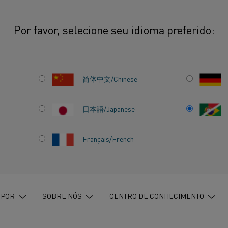
Por favor, selecione seu idioma preferido:
do vírus com alta temperatura
简体中文/Chinese
日本語/Japanese
Français/French
 COM
URA
 POR
SOBRE NÓS
CENTRO DE CONHECIMENTO