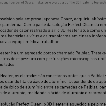
t and founder of Oparz, makes sure every part of the 3D Heater is top quali
nvolvido pela empresa japonesa Oparz, adquiriu altíssi
 pandemia. Como parte da solução Perfect Clean da em
rocador de calor resfriado a ar, o 3D Heater atua como um
ima bactérias e vírus e os transforma em cinzas inofen
para a equipe médica trabalhar.
Heater há um agregado poroso chamado Palblat. Trata-s
metros de espessura com perfurações microscópicas uni
is lados.
Heater, os eletrodos são conectados antes que o Palbla
os usando fita de óxido de alumínio. Dependendo da aplic
ta de óxido de alumínio entre as camadas de Palblat, par
do de alumínio, moldando o óxido de alumínio diretament
solução Perfect Clean, o 3D Heater é aquecido a pelo m