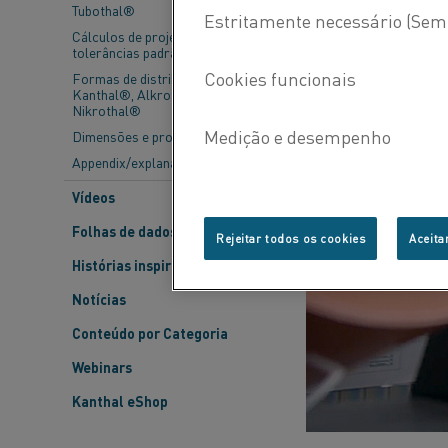
Tubothal®
Cálculos de projeto e
tolerâncias padrão
Formas de distribuição -
Kanthal®, Alkrothal® e
Nikrothal®
Dimensões e propriedades
Appendix/explanations
Vídeos
Folhas de dados do material
Rejeitar todos os cookies
Aceita
Histórias inspiradoras
Notícias
Conteúdo por Categoria
Webinars
Kanthal eShop