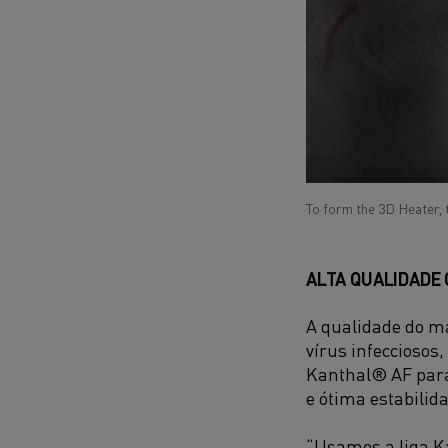
To form the 3D Heater, t
ALTA QUALIDADE
A qualidade do m
vírus infecciosos,
Kanthal® AF para 
e ótima estabilid
“Usamos a liga K