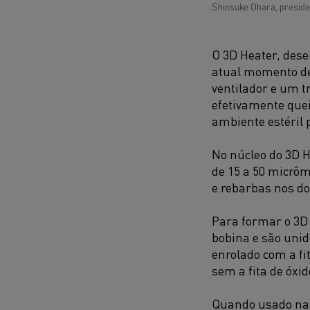
Shinsuke Ohara, presiden
O 3D Heater, dese
atual momento de
ventilador e um t
efetivamente que
ambiente estéril 
No núcleo do 3D 
de 15 a 50 micrô
e rebarbas nos do
Para formar o 3D 
bobina e são unid
enrolado com a fi
sem a fita de óxi
Quando usado na 