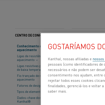
CENTRO DE CONHECIMENTO
Categorias:
Materiais 
GOSTARÍAMOS D
Conhecimento de material de
aquecimento
O uso de mater
Ligas de resistência de
metálico que us
Kanthal, nossas afiliadas e
nossos
aquecimento
pessoais (como identificadores de d
combate à prop
Ligas resistivas para aplicações
necessários e não podem ser desat
de baixa temperatura
consentimento nos ajudam, entre ou
Fio trançado de resistência de
aquecimento
rejeitar todos esses cookies clic
finalidades, gerenciá-los e voltar
Fatores de design
saber mais.
Tipos de elementos
Dados-chave dos elementos
Kanthal®