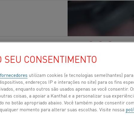
de construção
Publicados 31 mar. 2020
O SEU CONSENTIMENTO
iais confiáveis é vital para a empresa japonesa 
a calor para esterilizar o ar nos ambientes hosp
 fornecedores
utilizam cookies (e tecnologias semelhantes) para
ispositivos, endereços IP e interações no site) para os fins espe
agação da COVID-19, a doença causada pelo no
ivados, enquanto outros são usados apenas se você consentir. 
tras coisas, a apoiar a Kanthal e a personalizar sua experiência
ando no botão apropriado abaixo. Você também pode consentir c
 a qualquer momento para alterar suas escolhas. Visite nossa
polí