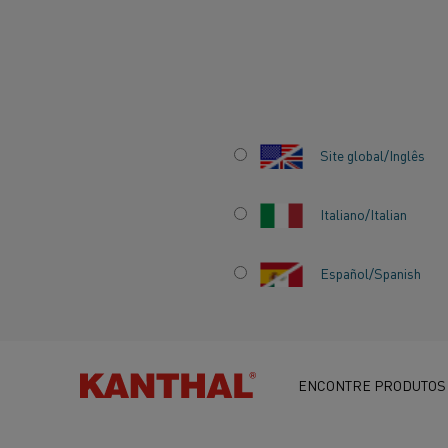
Início
Centro de conhecimento
Histórias inspiradoras
Deten
Site global/Inglês
Italiano/Italian
Español/Spanish
DETENDO VÍRUS
ALTA TEMPERAT
ENCONTRE PRODUTOS