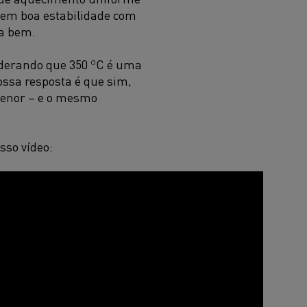
 tem boa estabilidade com
na bem.
derando que 350 ºC é uma
ossa resposta é que sim,
menor – e o mesmo
sso vídeo: