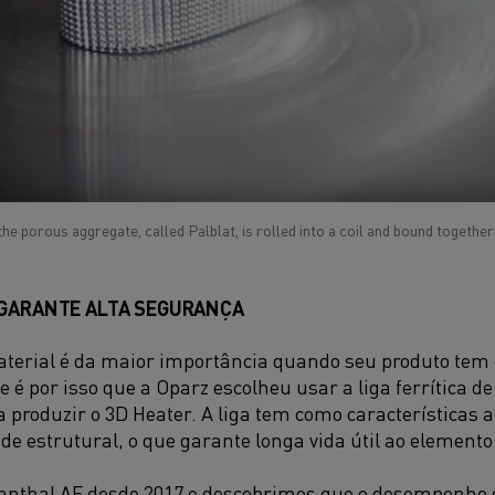
he porous aggregate, called Palblat, is rolled into a coil and bound togethe
 GARANTE ALTA SEGURANÇA
aterial é da maior importância quando seu produto tem
 e é por isso que a Oparz escolheu usar a liga ferrítica 
produzir o 3D Heater. A liga tem como características al
ade estrutural, o que garante longa vida útil ao elemento
anthal AF desde 2017 e descobrimos que o desempenho