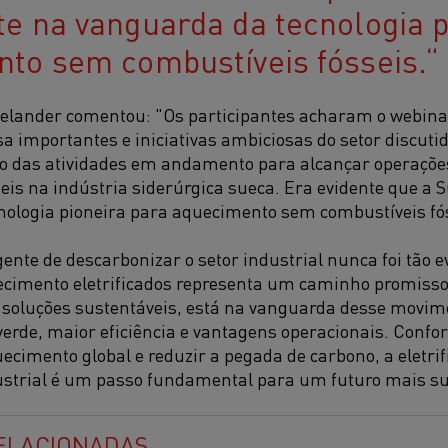
e na vanguarda da tecnologia p
to sem combustíveis fósseis.
Helander comentou: "Os participantes acharam o webin
sa importantes e iniciativas ambiciosas do setor discut
o das atividades em andamento para alcançar operações
eis na indústria siderúrgica sueca. Era evidente que a 
nologia pioneira para aquecimento sem combustíveis fó
ente de descarbonizar o setor industrial nunca foi tão e
ecimento eletrificados representa um caminho promissor
e soluções sustentáveis, está na vanguarda desse movi
verde, maior eficiência e vantagens operacionais. Conf
uecimento global e reduzir a pegada de carbono, a eletri
strial é um passo fundamental para um futuro mais su
RELACIONADAS