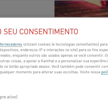
O SEU CONSENTIMENTO
Publicados 30 abr. 2024
 fornecedores
utilizam cookies (e tecnologias semelhantes) para
ispositivos, endereços IP e interações no site) para os fins espe
rial contribui de modo formidável para a pegada
ivados, enquanto outros são usados apenas se você consentir. 
didas urgentes para limitar o aquecimento glob
tras coisas, a apoiar a Kanthal e a personalizar sua experiência
ando no botão apropriado abaixo. Você também pode consentir c
íveis pré-industriais. Um aspecto importante de
 a qualquer momento para alterar suas escolhas. Visite nossa
polí
o da geração de calor, que por si só é responsáv
triais de gases do efeito estufa.
esta necessidade premente e aumentar a sensibilização
eis para alternativas sustentáveis no aquecimento indu
a investigação de metais, organizou recentemente um we