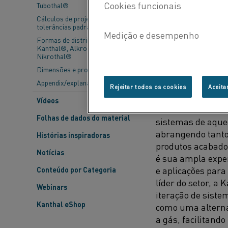
Tubothal®
intitulado “Fossi
Cálculos de projeto e
com apresentações
tolerâncias padrão
P&D da Kanthal.
Formas de distribuição -
Kanthal®, Alkrothal® e
Nikrothal®
Dimensões e propriedades
KANTHAL: LIDER
Appendix/explanations
Rejeitar todos os cookies
Aceita
A Kanthal se con
Vídeos
renomado de uma
Folhas de dados do material
sistemas de aque
abrangendo tant
Histórias inspiradoras
produtos acabados
Notícias
é sua ampla expe
e aplicações par
Conteúdo por Categoria
líder do setor, a 
Webinars
iteração de siste
Kanthal eShop
como uma alterna
a gás, facilitand