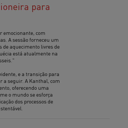
ioneira para
ar emocionante, com
idas. A sessão forneceu um
 de aquecimento livres de
Suécia está atualmente na
sseis."
vidente, e a transição para
 a seguir. A Kanthal, com
mento, oferecendo uma
orme o mundo se esforça
ficação dos processos de
stentável.