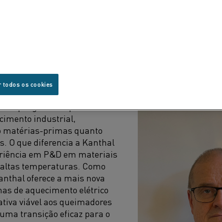
l-free Heating” (Aquecimento sem combustíveis fósseis).
 de vários especialistas do setor, incluindo Thomas He
ANDO O AVANÇO NA ELETRIFICAÇÃO DO AQUECIMENTO IN
r todos os cookies
solidou como fornecedor
 ampla gama de produtos e
cimento industrial,
o matérias-primas quanto
. O que diferencia a Kanthal
riência em P&D em materiais
a altas temperaturas. Como
Kanthal oferece a mais nova
mas de aquecimento elétrico
tiva viável aos queimadores
o uma transição eficaz para o