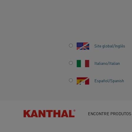
Início
Centro de conhecimento
Histórias inspiradoras
Eletri
Site global/Inglês
ELETRIFICAÇÃO 
Italiano/Italian
INDÚSTRIA: O C
Español/Spanish
PARA UM FUTURO
DE COMBUSTÍVEI
ENCONTRE PRODUTOS
FÓSSEIS NO