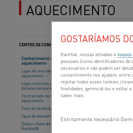
AQUECIMENTO
GOSTARÍAMOS D
CENTRO DE CONHECIMENTO
Categorias:
Aço
Kanthal, nossas afiliadas e
nossos
Conhecimento de material de
pessoais (como identificadores de d
aquecimento
O setor indust
necessários e não podem ser desat
Ligas de resistência de
necessárias me
consentimento nos ajudam, entre ou
aquecimento
rejeitar todos esses cookies clic
°C acima dos n
Ligas resistivas para aplicações
finalidades, gerenciá-los e voltar
de baixa temperatura
descarbonizaçã
saber mais.
Fio trançado de resistência de
aquecimento
emissões indus
Fatores de design
Tipos de elementos
Para responder a 
Dados-chave dos elementos
combustíveis fóss
Kanthal®
instituto líder n