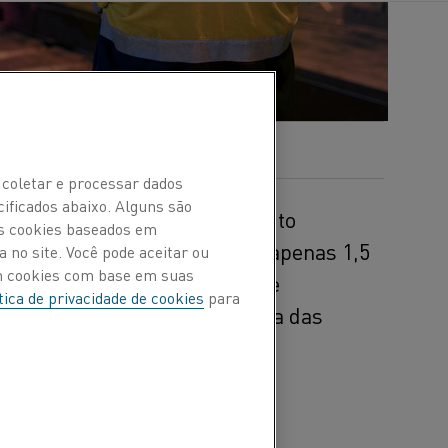
 coletar e processar dados
cificados abaixo. Alguns são
 de carbono global, e são muito
Os cookies baseados em
al ao ambicioso objetivo de apenas 1,5
 no site. Você pode aceitar ou
om cookies com base em suas
ssa iniciativa é o processo de
tica de privacidade de cookies
para
el por uma parte significativa das
 para a transição dos
strial, o Swerim, um
binar esclarecedor