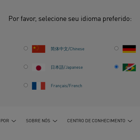
Por favor, selecione seu idioma preferido:
ficação da indústria: o caminho para um futuro livre de combustíveis fósseis no
简体中文/Chinese
DA
日本語/Japanese
AMINHO
Français/French
 LIVRE
S
 POR
SOBRE NÓS
CENTRO DE CONHECIMENTO