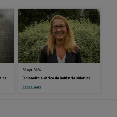
30 Apr 2024
Preocupado com os desafios da eletrificação? Veja como enfrentá-los
O pioneiro elétrico da indústria siderúrgica é recebido com descrença
SABER MAIS