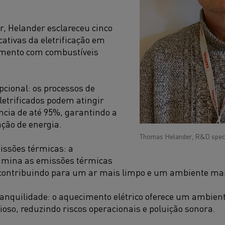
, Helander esclareceu cinco
cativas da eletrificação em
imento com combustíveis
pcional: os processos de
etrificados podem atingir
ência de até 95%, garantindo a
ção de energia.
Thomas Helander, R&D specia
issões térmicas: a
elimina as emissões térmicas
 contribuindo para um ar mais limpo e um ambiente mai
anquilidade: o aquecimento elétrico oferece um ambien
ioso, reduzindo riscos operacionais e poluição sonora.