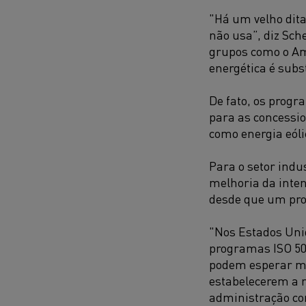
"Há um velho dita
não usa”, diz Sch
grupos como o Am
energética é subs
De fato, os progr
para as concessio
como energia eólic
Para o setor indus
melhoria da inten
desde que um pro
"Nos Estados Uni
programas ISO 50
podem esperar me
estabelecerem a 
administração com