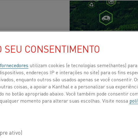
O SEU CONSENTIMENTO
lidade
, Bateria
, Aço
Publicados 13 set. 2022
 fornecedores
utilizam cookies (e tecnologias semelhantes) para
rbono, preços voláteis da energia, demanda cre
ispositivos, endereços IP e interações no site) para os fins espe
afios que a eficiência energética pode ajudar a 
ivados, enquanto outros são usados apenas se você consentir. 
s sustentáveis.
tras coisas, a apoiar a Kanthal e a personalizar sua experiência
ando no botão apropriado abaixo. Você também pode consentir c
 a qualquer momento para alterar suas escolhas. Visite nossa
polí
de tornou-se um elemento fundamental para as estratégi
isso do setor privado com a ação climática está aumen
 um objetivo importante para muitas organizações. De f
al,
mais de 700 das maiores empresas do mundo já se 
 as emissões de CO2 até 2030.