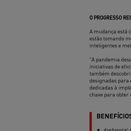
O PROGRESSO RE
A mudança está c
estão tomando me
inteligentes e me
"A pandemia desac
iniciativas de efi
também descobrimo
designadas para e
dedicadas à impl
chave para obter
BENEFÍCIO
Ambiental: