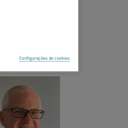
 esforços para alcançar
heiro, reduzir as
rgia, particularmente
Configurações de cookies