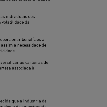
tas individuais dos
 volatilidade da
roporcionar benefícios a
o assim a necessidade de
ricidade.
versificar as carteiras de
erteza associada à
edida que a indústria de
cnologia de aquecimento