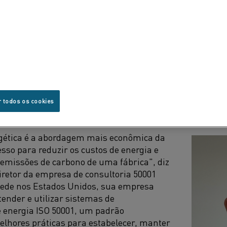
nas uma década, como as indústrias podem iniciar seus
gética é uma das formas mais rápidas de economizar din
 de efeito estufa e atender à crescente demanda de ene
s de processo.
r todos os cookies
RGÉTICA – UMA ABORDAGEM ECONÔMICA
ergética é a abordagem mais econômica da
esso para reduzir os custos de energia e
emissões de carbono de uma fábrica", diz
iretor da empresa de consultoria 50001
sede nos Estados Unidos, sua empresa
tender e utilizar sistemas de
 energia ISO 50001, um padrão
elhores práticas para estabelecer, manter