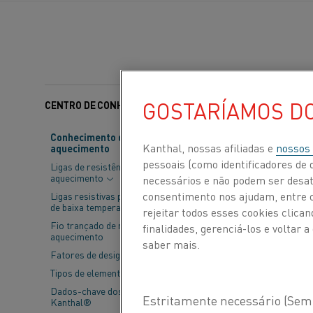
GOSTARÍAMOS D
CENTRO DE CONHECIMENTO
Categorias:
Sustentabi
Conhecimento de material de
Kanthal, nossas afiliadas e
nossos
aquecimento
Emissões de ca
pessoais (como identificadores de d
Ligas de resistência de
alguns dos des
aquecimento
necessários e não podem ser desat
comerciais mai
consentimento nos ajudam, entre ou
Ligas resistivas para aplicações
de baixa temperatura
rejeitar todos esses cookies clic
Fio trançado de resistência de
finalidades, gerenciá-los e voltar
A sustentabilida
aquecimento
saber mais.
mundo, o comprom
Fatores de design
líquidas zero são
Tipos de elementos
Econômico Mundi
Dados-chave dos elementos
substancialmente
Kanthal®