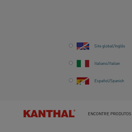
Início
Centro de conhecimento
Histórias inspiradoras
A efic
Site global/Inglês
Italiano/Italian
A EFICIÊNCIA
Español/Spanish
ENERGÉTICA É A
PARA A
ENCONTRE PRODUTOS
SUSTENTABILID