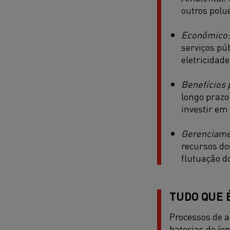
outros polu
Econômico:
serviços púb
eletricidade
Benefícios 
longo prazo
investir em
Gerenciamen
recursos do
flutuação d
TUDO QUE 
Processos de a
baterias de ío