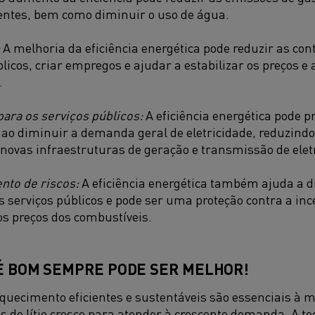
entes, bem como diminuir o uso de água.
A melhoria da eficiência energética pode reduzir as con
licos, criar empregos e ajudar a estabilizar os preços e a
.
para os serviços públicos:
A eficiência energética pode p
 ao diminuir a demanda geral de eletricidade, reduzind
 novas infraestruturas de geração e transmissão de elet
to de riscos:
A eficiência energética também ajuda a di
s serviços públicos e pode ser uma proteção contra a inc
os preços dos combustíveis.
É BOM SEMPRE PODE SER MELHOR!
quecimento eficientes e sustentáveis são essenciais à m
ns de lítio cresce para atender à crescente demanda.
A te