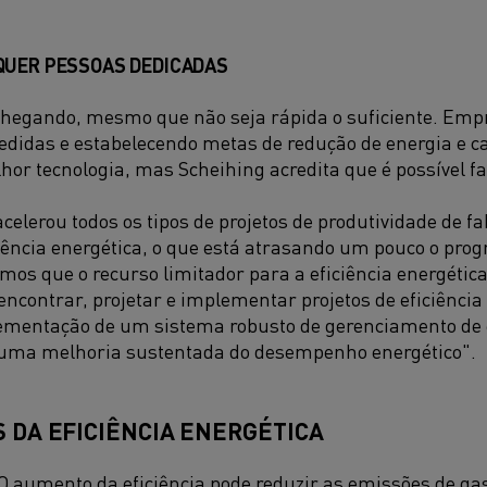
QUER PESSOAS DEDICADAS
hegando, mesmo que não seja rápida o suficiente. Emp
didas e estabelecendo metas de redução de energia e 
lhor tecnologia, mas Scheihing acredita que é possível f
elerou todos os tipos de projetos de produtividade de fa
ciência energética, o que está atrasando um pouco o progr
s que o recurso limitador para a eficiência energética
ncontrar, projetar e implementar projetos de eficiência
ementação de um sistema robusto de gerenciamento de e
 uma melhoria sustentada do desempenho energético".
S DA EFICIÊNCIA ENERGÉTICA
O aumento da eficiência pode reduzir as emissões de gase