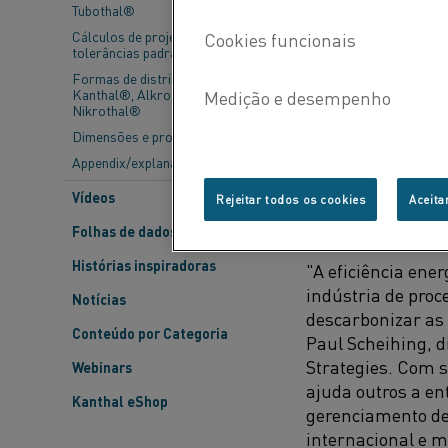
Tubothal®
Mas faltando ape
Cálculos de projeto e
tolerâncias padrão
esses objetivos?
Formas de distribuição -
Kanthal®, Alkrothal® e
A eficiência ener
Nikrothal®
emissões de gases
Dimensões e propriedades
para as indústria
Appendix/explanations
Vídeos
Rejeitar todos os cookies
Aceita
EFICIÊNCIA ENE
Folhas de dados do material
Histórias inspiradoras
"A eficiência en
indústria de proc
Notícias
descarbonizar as 
Conteúdo por Categoria
Paul Scheihing, d
Strategies. Com 
Webinars
ajuda outros a en
Kanthal eShop
gerenciamento de
internacional e m