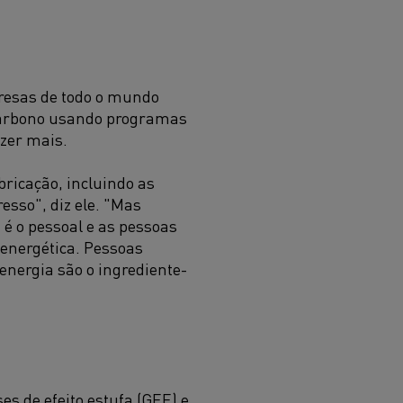
resas de todo o mundo
carbono usando programas
azer mais.
bricação, incluindo as
esso", diz ele. "Mas
 é o pessoal e as pessoas
 energética. Pessoas
nergia são o ingrediente-
s de efeito estufa (GEE) e