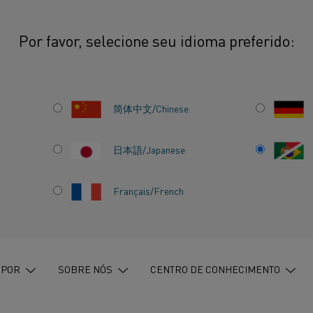
Por favor, selecione seu idioma preferido:
iência energética é a chave para a sustentabilidade
简体中文/Chinese
日本語/Japanese
Français/French
 CHAVE
 POR
SOBRE NÓS
CENTRO DE CONHECIMENTO
ADE