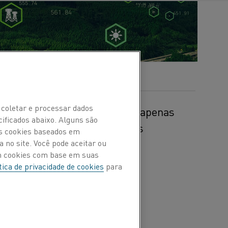
 coletar e processar dados
scente de energia. Estes são apenas
cificados abaixo. Alguns são
resolver na luta por operações
Os cookies baseados em
 no site. Você pode aceitar ou
om cookies com base em suas
tica de privacidade de cookies
para
as de negócios. Em todo o
tando, e as emissões
ato, segundo o Fórum
comprometeram a reduzir