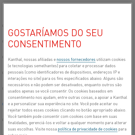
Por favor, selecione seu idioma preferido:
Início
Centro de conhecimento
Histórias inspiradoras
Escolhendo
Site global/Inglês
GOSTARÍAMOS DO SEU
ESCOLHENDO A
CONSENTIMENTO
简体中文/Chinese
EXCELÊNCIA: POR
QUE OPTAR PELA
Deutsch/German
Kanthal, nossas afiliadas e
nossos fornecedores
utilizam cookies
(e tecnologias semelhantes) para coletar e processar dados
KANTHAL NA
pessoais (como identificadores de dispositivos, endereços IP e
Italiano/Italian
JORNADA DE
interações no site) para os fins especificados abaixo. Alguns são
necessários e não podem ser desativados, enquanto outros são
SEMICONDUTORES?
日本語/Japanese
usados apenas se você consentir. Os cookies baseados em
consentimento nos ajudam, entre outras coisas, a apoiar a Kanthal
e a personalizar sua experiência no site. Você pode aceitar ou
Português/Portuguese
rejeitar todos esses cookies clicando no botão apropriado abaixo.
Você também pode consentir com cookies com base em suas
Español/Spanish
finalidades, gerenciá-los e voltar a qualquer momento para alterar
suas escolhas. Visite nossa
política de privacidade de cookies
para