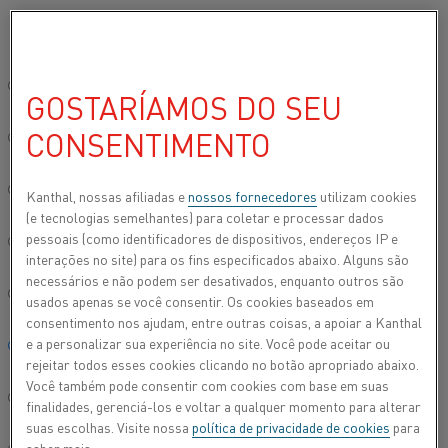
Por favor, selecione seu idioma preferido:
Início
Centro de conhecimento
Histórias inspiradoras
Um parceir
Site global/Inglês
GOSTARÍAMOS DO SEU
UM PARCEIRO DE
CONSENTIMENTO
简体中文/Chinese
AQUECIMENTO
GLOBAL EM QUE
Deutsch/German
Kanthal, nossas afiliadas e
nossos fornecedores
utilizam cookies
(e tecnologias semelhantes) para coletar e processar dados
VOCÊ PODE CONFIAR
pessoais (como identificadores de dispositivos, endereços IP e
Italiano/Italian
interações no site) para os fins especificados abaixo. Alguns são
necessários e não podem ser desativados, enquanto outros são
日本語/Japanese
usados apenas se você consentir. Os cookies baseados em
consentimento nos ajudam, entre outras coisas, a apoiar a Kanthal
e a personalizar sua experiência no site. Você pode aceitar ou
Português/Portuguese
rejeitar todos esses cookies clicando no botão apropriado abaixo.
Você também pode consentir com cookies com base em suas
Español/Spanish
finalidades, gerenciá-los e voltar a qualquer momento para alterar
suas escolhas. Visite nossa
política de privacidade de cookies
para