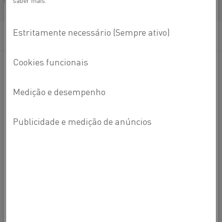
saber mais.
Français/French
Categorias:
Produtos e serviços
Publicados 9 abr. 2021
Eletrificando
os
processos de
aquecimento,
as empresas de produção
reduzir significativamente as
emissões de
CO
2
e
economizar
em custos de energia
.
A
Kanthal não pode apenas fornecer uma
ampla gama de soluções de aquecimento
elétrico
para tornar isso possível,
mas
também apoiar seus clientes
globalmente
com a transição.