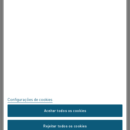
SOBRE A ALLEIMA
SOBRE A ALLEIMA
CERTIFICADOS
FALE
Privacidade
Sobre este site
Mapa do site
Configurações de cookies
Marcas Registradas
Aceitar todos os cookies
Copyright © Kanthal AB; (publ) SE-734 27 Hallstahammar, Suécia Tel
Rejeitar todos os cookies
+46 (0)220 21000