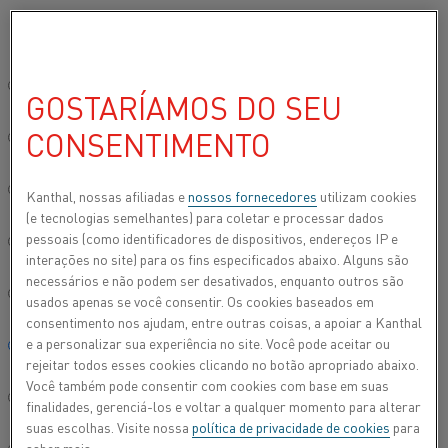
Por favor, selecione seu idioma preferido:
Início
Centro de conhecimento
Notícias
Kanthal adquire a Therm
Site global/Inglês
GOSTARÍAMOS DO SEU
KANTHAL ADQUIRE A
CONSENTIMENTO
简体中文/Chinese
THERMALTEK
Deutsch/German
Kanthal, nossas afiliadas e
nossos fornecedores
utilizam cookies
(e tecnologias semelhantes) para coletar e processar dados
pessoais (como identificadores de dispositivos, endereços IP e
Italiano/Italian
interações no site) para os fins especificados abaixo. Alguns são
necessários e não podem ser desativados, enquanto outros são
日本語/Japanese
usados apenas se você consentir. Os cookies baseados em
consentimento nos ajudam, entre outras coisas, a apoiar a Kanthal
e a personalizar sua experiência no site. Você pode aceitar ou
Português/Portuguese
rejeitar todos esses cookies clicando no botão apropriado abaixo.
Você também pode consentir com cookies com base em suas
Español/Spanish
finalidades, gerenciá-los e voltar a qualquer momento para alterar
suas escolhas. Visite nossa
política de privacidade de cookies
para