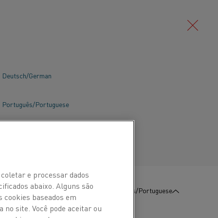
Deutsch/German
Português/Portuguese
 coletar e processar dados
cificados abaixo. Alguns são
:
Contate-Nos
Português/Portuguese
Os cookies baseados em
 no site. Você pode aceitar ou