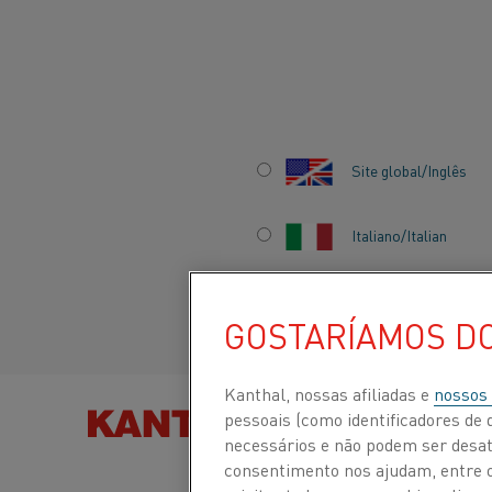
Início
Centro de conhecimento
Notícias
Laboratório de quími
Site global/Inglês
LABORATÓRIO DE
Italiano/Italian
ANALÍTICA DA K
Español/Spanish
RECEBE CERTIFI
GOSTARÍAMOS D
ISO 17025
Kanthal, nossas afiliadas e
nossos
pessoais (como identificadores de d
ENCONTRE PRODUTOS
necessários e não podem ser desat
consentimento nos ajudam, entre ou