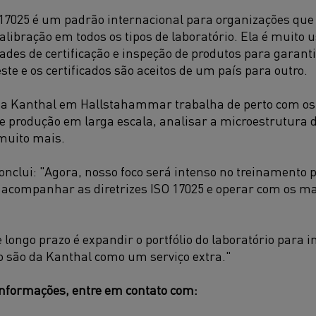
17025 é um padrão internacional para organizações que 
ibração em todos os tipos de laboratório. Ela é muito u
ades de certificação e inspeção de produtos para garanti
este e os certificados são aceitos de um país para outro.
da Kanthal em Hallstahammar trabalha de perto com os c
de produção em larga escala, analisar a microestrutur
muito mais.
onclui: "Agora, nosso foco será intenso no treinamento 
 acompanhar as diretrizes ISO 17025 e operar com os ma
 longo prazo é expandir o portfólio do laboratório para i
o são da Kanthal como um serviço extra."
informações, entre em contato com: