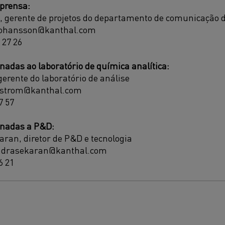
prensa:
, gerente de projetos do departamento de comunicação 
.johansson@kanthal.com
 27 26
nadas ao laboratório de química analítica:
gerente do laboratório de análise
idstrom@kanthal.com
7 57
onadas a P&D:
ran, diretor de P&D e tecnologia
andrasekaran@kanthal.com
6 21