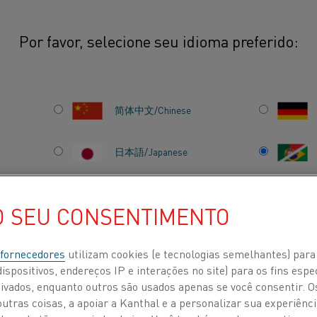
Por favor, selecione seu idioma preferido:
ca analítica da Kanthal recebe certificação ISO 17025
简体中文/Chinese
 QUÍMICA
日本語/Japanese
ANTHAL
Français/French
CAÇÃO
O SEU CONSENTIMENTO
 fornecedores
utilizam cookies (e tecnologias semelhantes) para
ispositivos, endereços IP e interações no site) para os fins espe
 POR
SOBRE NÓS
CENTRO DE CONHECIMENTO
ivados, enquanto outros são usados apenas se você consentir. 
tras coisas, a apoiar a Kanthal e a personalizar sua experiência