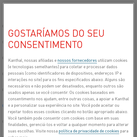
Por favor, selecione seu idioma preferido:
…
Início
Todos os produtos
Fio
Lista de ligas
Lista de ligas
Site global/Inglês
GOSTARÍAMOS DO SEU
LIGAS DE FIO DE COBRE-NÍQUEL
(CUNI)
CONSENTIMENTO
简体中文/Chinese
Deutsch/German
Kanthal, nossas afiliadas e
nossos fornecedores
utilizam cookies
(e tecnologias semelhantes) para coletar e processar dados
pessoais (como identificadores de dispositivos, endereços IP e
Italiano/Italian
interações no site) para os fins especificados abaixo. Alguns são
necessários e não podem ser desativados, enquanto outros são
日本語/Japanese
usados apenas se você consentir. Os cookies baseados em
consentimento nos ajudam, entre outras coisas, a apoiar a Kanthal
e a personalizar sua experiência no site. Você pode aceitar ou
Português/Portuguese
rejeitar todos esses cookies clicando no botão apropriado abaixo.
Você também pode consentir com cookies com base em suas
Español/Spanish
finalidades, gerenciá-los e voltar a qualquer momento para alterar
suas escolhas. Visite nossa
política de privacidade de cookies
para