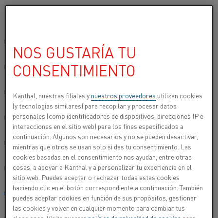
Seleccione su idioma preferido:
Inicio
Usos
Proceso de calentamiento
Hornos de tratamiento té
Sitio global/inglés
NOS GUSTARÍA TU
HORNOS DE
CONSENTIMIENTO
TRATAMIENTO TÉRMICO
简体中文/Chinese
El programa Kanthal incluye productos para
Deutsch/German
Kanthal, nuestras filiales y
nuestros proveedores
utilizan cookies
muchos tipos de procesos de tratamiento térmico
(y tecnologías similares) para recopilar y procesar datos
para acero, aluminio y otros materiales metálicos.
personales (como identificadores de dispositivos, direcciones IP e
Italiano/Italian
interacciones en el sitio web) para los fines especificados a
Nuestros productos se utilizan ampliamente, por
continuación. Algunos son necesarios y no se pueden desactivar,
ejemplo, en:
日本語/Japanese
mientras que otros se usan solo si das tu consentimiento. Las
cookies basadas en el consentimiento nos ayudan, entre otras
cosas, a apoyar a Kanthal y a personalizar tu experiencia en el
Português/Portuguese
sitio web. Puedes aceptar o rechazar todas estas cookies
haciendo clic en el botón correspondiente a continuación. También
Español/Spanish
puedes aceptar cookies en función de sus propósitos, gestionar
las cookies y volver en cualquier momento para cambiar tus