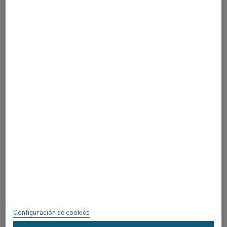
CONTACTE CON NOSOTROS
ACERCA DE ALLEIMA
ACERCA DE ALLEIMA
CERTIFICADOS
SPEAK UP
Política de privacidad
Acerca de este sitio
Mapa del sitio
Configuración de cookies
Marcas registradas