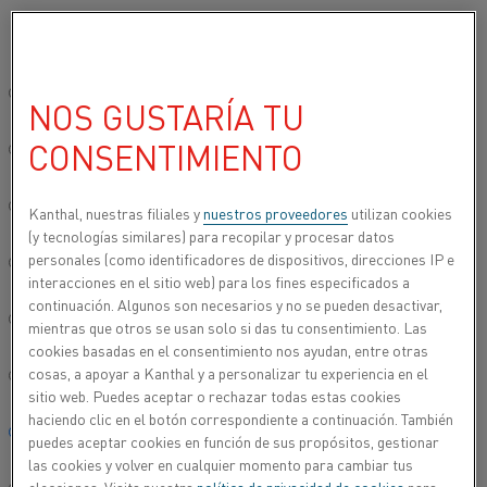
Seleccione su idioma preferido:
Inicio
Industrias
Automoción
Sitio global/inglés
NOS GUSTARÍA TU
AUTOMOCIÓN
CONSENTIMIENTO
简体中文/Chinese
Los materiales de calentamiento y los sistemas de
calentamiento se pueden utilizar para diferentes
Deutsch/German
Kanthal, nuestras filiales y
nuestros proveedores
utilizan cookies
aplicaciones en la industria de automoción. Para
(y tecnologías similares) para recopilar y procesar datos
los fabricantes, nuestros elementos de
personales (como identificadores de dispositivos, direcciones IP e
Italiano/Italian
calentamiento se pueden utilizar en la producción
interacciones en el sitio web) para los fines especificados a
de material catódico para vehículos eléctricos,
continuación. Algunos son necesarios y no se pueden desactivar,
日本語/Japanese
tratamiento térmico de piezas de automóviles o
mientras que otros se usan solo si das tu consentimiento. Las
cookies basadas en el consentimiento nos ayudan, entre otras
parabrisas de vidrio templado. Desde el punto de
cosas, a apoyar a Kanthal y a personalizar tu experiencia en el
vista del consumidor, los materiales utilizados en
Português/Portuguese
sitio web. Puedes aceptar o rechazar todas estas cookies
los automóviles están integrados en lo asientos
haciendo clic en el botón correspondiente a continuación. También
térmicos, bujías de calentamiento y filtros de
Español/Spanish
puedes aceptar cookies en función de sus propósitos, gestionar
partículas.
las cookies y volver en cualquier momento para cambiar tus