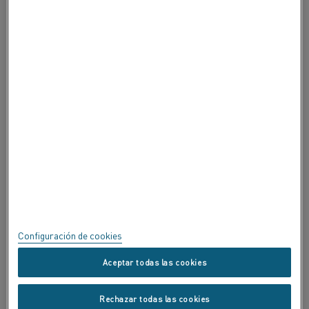
ACERCA DE ALLEIMA
ACERCA DE ALLEIMA
CERTIFICADOS
SPEAK UP
Política de privacidad
Acerca de este sitio
Mapa del sitio
Configuración de cookies
Marcas registradas
Aceptar todas las cookies
Copyright © Kanthal AB; (publ) SE-734 27 Hallstahammar, Suecia.
Rechazar todas las cookies
Tel.: +46 (0) 220 21000