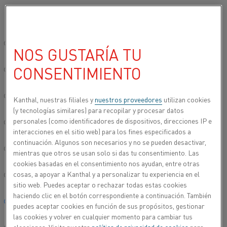
Seleccione su idioma preferido:
Inicio
Industrias
Automoción
Tratamiento térmico de component
Sitio global/inglés
NOS GUSTARÍA TU
TRATAMIENTO TÉRMICO
CONSENTIMIENTO
DE COMPONENTES DE
简体中文/Chinese
AUTOMOCIÓN
Deutsch/German
Kanthal, nuestras filiales y
nuestros proveedores
utilizan cookies
(y tecnologías similares) para recopilar y procesar datos
El programa Kanthal incluye productos para
personales (como identificadores de dispositivos, direcciones IP e
Italiano/Italian
muchos tipos de procesos de tratamiento térmico
interacciones en el sitio web) para los fines especificados a
para acero, aluminio y otros materiales metálicos.
continuación. Algunos son necesarios y no se pueden desactivar,
Nuestros productos se utilizan ampliamente, por
日本語/Japanese
mientras que otros se usan solo si das tu consentimiento. Las
ejemplo, en:
cookies basadas en el consentimiento nos ayudan, entre otras
cosas, a apoyar a Kanthal y a personalizar tu experiencia en el
Português/Portuguese
sitio web. Puedes aceptar o rechazar todas estas cookies
haciendo clic en el botón correspondiente a continuación. También
Español/Spanish
puedes aceptar cookies en función de sus propósitos, gestionar
las cookies y volver en cualquier momento para cambiar tus