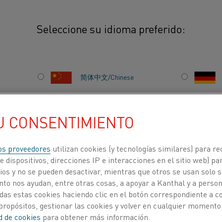
Seleccione su idioma preferido:
Fleje
简体中文/Chinese
日本語/Japanese
adas para su uso en aplicaciones de
U CONSENTIMIENTO
amaños estándar van desde un grosor de
cho de entre 4 y 195 mm (0,157 y
Français/French
os proveedores
utilizan cookies (y tecnologías similares) para re
 dispositivos, direcciones IP e interacciones en el sitio web) par
os y no se pueden desactivar, mientras que otros se usan solo s
to nos ayudan, entre otras cosas, a apoyar a Kanthal y a personal
ACERCA DE
CENTRO DE
das estas cookies haciendo clic en el botón correspondiente a 
NOSOTROS
CONOCIMIENTO
propósitos, gestionar las cookies y volver en cualquier momento
ad de cookies
para obtener más información.