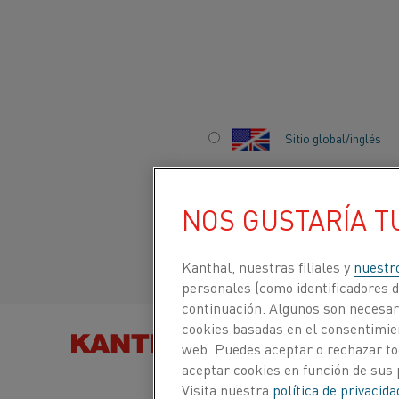
Inicio
Productos
Material de alta temperatura y resistencia
Sitio global/inglés
FLEJE
Italiano/Italian
Fleje en una amplia gama de aleaciones optimiz
NOS GUSTARÍA T
resistencia eléctrica y alta temperatura. Los t
0,10 a 3,5 mm (0,0039 a 0,1378 pulgadas) y un an
Español/Spanish
7,68 in).
Kanthal, nuestras filiales y
nuestr
personales (como identificadores de
continuación. Algunos son necesari
Need
cookies basadas en el consentimien
PONERSE EN CONTACTO
BUSCAR PRODUCTOS
web. Puedes aceptar o rechazar to
to
POR
aceptar cookies en función de sus 
Visita nuestra
política de privacid