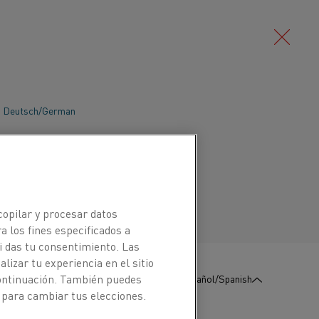
Deutsch/German
Português/Portuguese
copilar y procesar datos
a los fines especificados a
i das tu consentimiento. Las
izar tu experiencia en el sitio
:
Póngase en contacto con
continuación. También puedes
Español/Spanish
nosotros
 para cambiar tus elecciones.