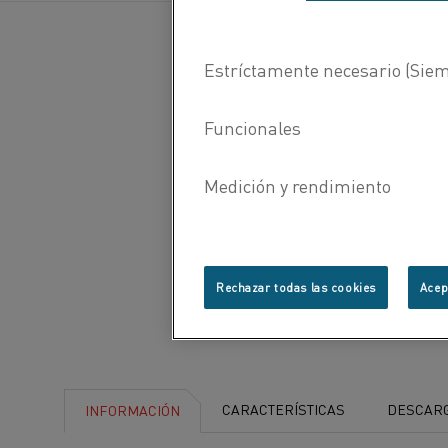
know
more?
Rechazar todas las cookies
Acep
CARACTERÍSTICAS
DESCAR
INFORMACIÓN