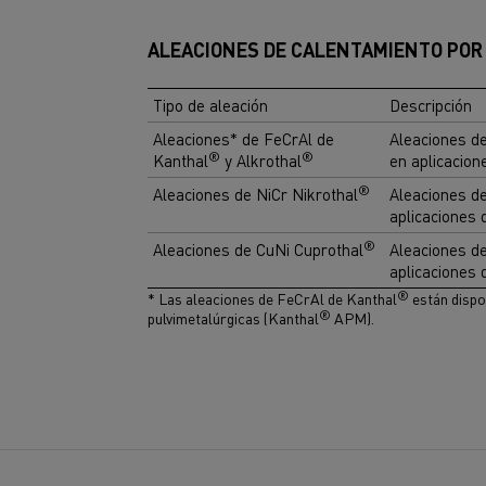
ALEACIONES DE CALENTAMIENTO POR
Tipo de aleación
Descripción
Aleaciones* de FeCrAl de
Aleaciones de
®
®
Kanthal
y Alkrothal
en aplicacion
®
Aleaciones de NiCr Nikrothal
Aleaciones de
aplicaciones 
®
Aleaciones de CuNi Cuprothal
Aleaciones de
aplicaciones 
®
* Las aleaciones de FeCrAl de Kanthal
están dispo
®
pulvimetalúrgicas (Kanthal
APM).