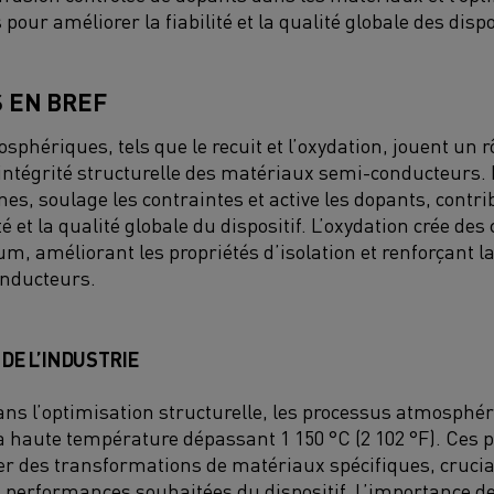
 pour améliorer la fiabilité et la qualité globale des dispo
 EN BREF
phériques, tels que le recuit et l’oxydation, jouent un r
’intégrité structurelle des matériaux semi-conducteurs. 
ines, soulage les contraintes et active les dopants, contri
té et la qualité globale du dispositif. L’oxydation crée de
um, améliorant les propriétés d’isolation et renforçant la 
onducteurs.
DE L’INDUSTRIE
ans l’optimisation structurelle, les processus atmosphér
 à haute température dépassant 1 150 °C (2 102 °F). Ces 
ser des transformations de matériaux spécifiques, crucia
es performances souhaitées du dispositif. L’importance d