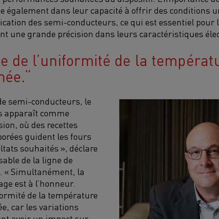
 également dans leur capacité à offrir des conditions u
rication des semi-conducteurs, ce qui est essentiel pour l
nt une grande précision dans leurs caractéristiques éle
e de l’uniformité de la températ
mée.
 de semi-conducteurs, le
us apparaît comme
ision, où des recettes
orées guident les fours
ltats souhaités », déclare
able de la ligne de
. « Simultanément, la
age est à l’honneur.
formité de la température
e, car les variations
nt avoir un impact sur