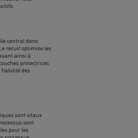
sitifs.
ôle central dans
Le recuit optimise les
buant ainsi à
s couches protectrices
fiabilité des
iques sont vitaux
processus sont
les pour les
es processus