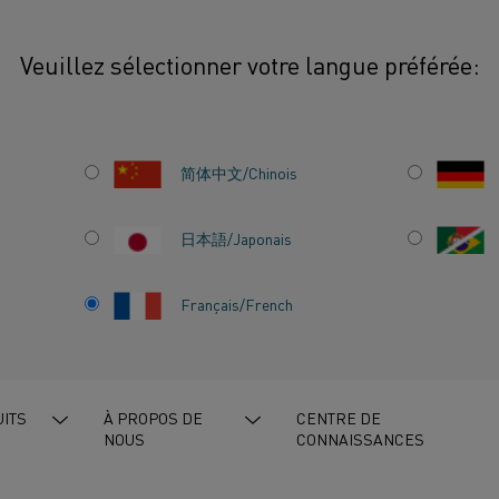
Veuillez sélectionner votre langue préférée:
teurs
Comment les processus atmosphériques façonnent les dispositifs se
简体中文/Chinois
Les processus atmosp
fabrication de semi-co
日本語/Japonais
création de dispositif
structurelles et de fi
Français/French
exigences strictes de
-
ITS
À PROPOS DE
CENTRE DE
NOUS
CONNAISSANCES