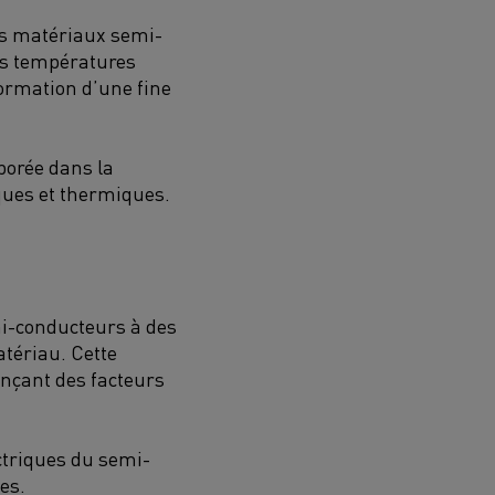
les matériaux semi-
es températures
formation d’une fine
porée dans la
iques et thermiques.
i-conducteurs à des
tériau. Cette
ençant des facteurs
ctriques du semi-
es.