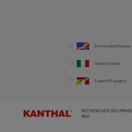
Accueil
Secteurs
Solaire et semi-conducteurs
Semi-conduc
Site mondial/Anglais
COMMENT LES
PROCESSUS
Italiano/Italien
ATMOSPHÉRIQUES
Español/Espagnol
FAÇONNENT LES
DISPOSITIFS SEMI
RECHERCHER DES PRODU
PAR
CONDUCTEURS