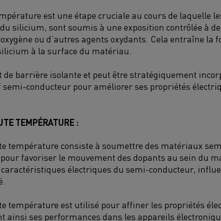
empérature est une étape cruciale au cours de laquelle 
du silicium, sont soumis à une exposition contrôlée à d
’oxygène ou d’autres agents oxydants. Cela entraîne la 
silicium à la surface du matériau.
 de barrière isolante et peut être stratégiquement incor
if semi-conducteur pour améliorer ses propriétés électr
UTE TEMPÉRATURE :
te température consiste à soumettre des matériaux sem
 pour favoriser le mouvement des dopants au sein du ma
s caractéristiques électriques du semi-conducteur, influ
é.
 température est utilisé pour affiner les propriétés éle
t ainsi ses performances dans les appareils électroniqu