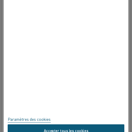
CONTACTEZ-NOUS
À PROPOS DE ALLEIMA
À PROPOS DE ALLEIMA
CERTIFICATS
EXPRIMEZ-VOUS !
Confidentialité
À propos de ce site
Plan du site
Paramètres des cookies
Marques commerciales
Accepter tous les cookies