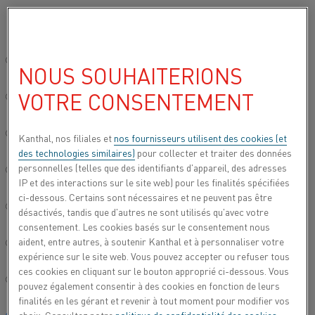
Veuillez sélectionner votre langue préférée:
Accueil
Tous les produits
Datasheets
Fiches techniques des mat
Site mondial/Anglais
NOUS SOUHAITERIONS
INV 115
VOTRE CONSENTEMENT
简体中文/Chinois
Bande
Deutsch/Allemand
Kanthal, nos filiales et
nos fournisseurs utilisent des cookies (et
des technologies similaires)
pour collecter et traiter des données
Fiche technique mise à jour
2024-05-23 10:00
(annule et
personnelles (telles que des identifiants d'appareil, des adresses
Italiano/Italien
remplace toutes les versions antérieures)
IP et des interactions sur le site web) pour les finalités spécifiées
ci-dessous. Certains sont nécessaires et ne peuvent pas être
日本語/Japonais
désactivés, tandis que d'autres ne sont utilisés qu'avec votre
consentement. Les cookies basés sur le consentement nous
TÉLÉCHARGER EN PDF
aident, entre autres, à soutenir Kanthal et à personnaliser votre
Português/Portugais
expérience sur le site web. Vous pouvez accepter ou refuser tous
ces cookies en cliquant sur le bouton approprié ci-dessous. Vous
Español/Espagnol
pouvez également consentir à des cookies en fonction de leurs
finalités en les gérant et revenir à tout moment pour modifier vos
Inv 115 est un alliage nickel-fer (alliage NiFe) conçu