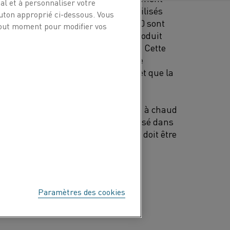
l et à personnaliser votre
ents de plus petites dimensions utilisés
outon approprié ci-dessous. Vous
®
léments Kanthal
Super 1800 et 1900 sont
 tout moment pour modifier vos
aguage ». L'effet de baguage se produit
rceaux pendant le cycle thermique. Cette
ntes importantes entre l'oxyde et le
 atteint une épaisseur suffisante, et que la
e du matériau de base.
galement une meilleure résistance à chaud
®
thal
Super HT peut donc être utilisé dans
t moins de déformation, même s'il doit être
Paramètres des cookies