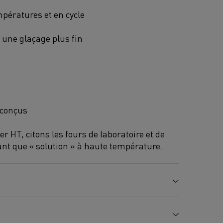
mpératures et en cycle
 une glaçage plus fin
 conçus
r HT, citons les fours de laboratoire et de
ant que « solution » à haute température.
e de compression
Résistance à la rupture
K
IC