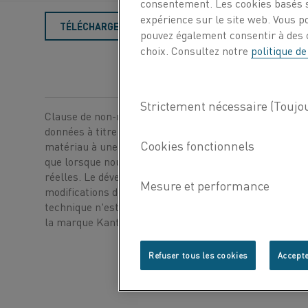
consentement. Les cookies basés s
expérience sur le site web. Vous p
TÉLÉCHARGER EN PDF
pouvez également consentir à des c
choix. Consultez notre
politique de
Clause de non-responsabilité : Les recommandations 
données à titre indicatif uniquement et l'adéquation d'
matériau à une application spécifique ne peut être co
que lorsque nous connaissons les conditions de servic
réelles. Le développement continu peut nécessiter de
modifications des données techniques sans préavis. Ce
technique n'est valable que pour les matériaux appart
®
la marque Kanthal
.
Refuser tous les cookies
Accepte