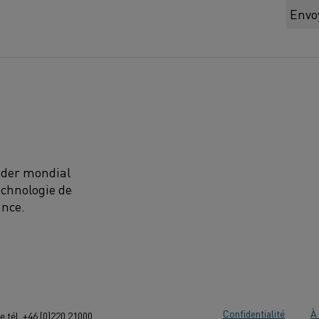
Envo
eader mondial
echnologie de
ance.
Confidentialité
À 
 tél. +46 (0)220 21000