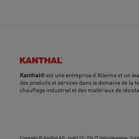
Kanthal®
Kanthal
® est une entreprise d'Alleima et un l
des produits et services dans le domaine de la t
chauffage industriel et des matériaux de résist
Copyright © Kanthal AB ; (publ) SE-734 27 Hallstahammar, Suède