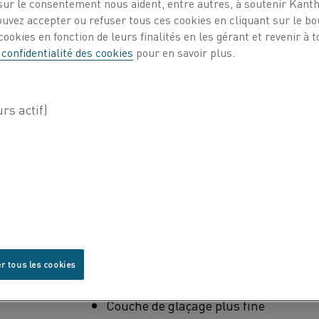
ur le consentement nous aident, entre autres, à soutenir Kantha
importante, en particulier pour les élém
ouvez accepter ou refuser tous ces cookies en cliquant sur le b
dans des conditions cycliques, où les é
ookies en fonction de leurs finalités en les gérant et revenir à
susceptibles d'être endommagés par « b
 confidentialité des cookies
pour en savoir plus.
lorsqu'un élément se brise en petits mo
situation se produit en raison de contrai
matériau de base, une fois que l'oxyde a
résistance du film d'oxyde dépasse cell
sont
un
Les nouvelles propriétés comprennent é
nfirmée
e
et une stabilité de forme améliorée. Kan
s
des applications horizontales présentan
tte fiche
soutenu.
enant à
Caractéristiques spéciales
r tous les cookies
Taux d'oxydation inférieur
Couche de glaçage plus fine