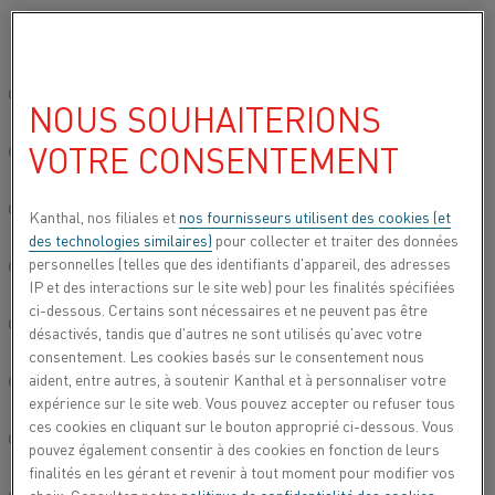
Veuillez sélectionner votre langue préférée:
Accueil
Tous les produits
Datasheets
Fiches techniques des mat
Site mondial/Anglais
NOUS SOUHAITERIONS
INV 100
VOTRE CONSENTEMENT
简体中文/Chinois
Bande
Deutsch/Allemand
Kanthal, nos filiales et
nos fournisseurs utilisent des cookies (et
des technologies similaires)
pour collecter et traiter des données
Fiche technique mise à jour
2024-05-23 10:57
(annule et
personnelles (telles que des identifiants d'appareil, des adresses
Italiano/Italien
remplace toutes les versions antérieures)
IP et des interactions sur le site web) pour les finalités spécifiées
ci-dessous. Certains sont nécessaires et ne peuvent pas être
日本語/Japonais
désactivés, tandis que d'autres ne sont utilisés qu'avec votre
consentement. Les cookies basés sur le consentement nous
TÉLÉCHARGER EN PDF
aident, entre autres, à soutenir Kanthal et à personnaliser votre
Português/Portugais
expérience sur le site web. Vous pouvez accepter ou refuser tous
ces cookies en cliquant sur le bouton approprié ci-dessous. Vous
Español/Espagnol
pouvez également consentir à des cookies en fonction de leurs
finalités en les gérant et revenir à tout moment pour modifier vos
Parmi les applications typiques du INV 100, citons