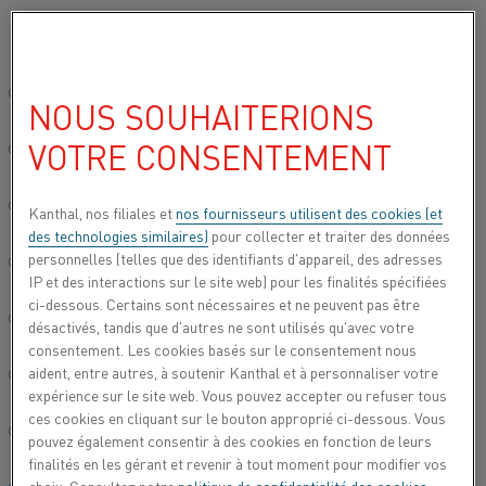
Veuillez sélectionner votre langue préférée:
Accueil
Tous les produits
Datasheets
Fiches techniques des mat
Site mondial/Anglais
NOUS SOUHAITERIONS
KANTHAL® D
VOTRE CONSENTEMENT
简体中文/Chinois
Bande
Deutsch/Allemand
Kanthal, nos filiales et
nos fournisseurs utilisent des cookies (et
des technologies similaires)
pour collecter et traiter des données
Fiche technique mise à jour
2024-09-06 07:02
(annule et
personnelles (telles que des identifiants d'appareil, des adresses
Italiano/Italien
remplace toutes les versions antérieures)
IP et des interactions sur le site web) pour les finalités spécifiées
ci-dessous. Certains sont nécessaires et ne peuvent pas être
日本語/Japonais
désactivés, tandis que d'autres ne sont utilisés qu'avec votre
consentement. Les cookies basés sur le consentement nous
TÉLÉCHARGER EN PDF
aident, entre autres, à soutenir Kanthal et à personnaliser votre
Português/Portugais
expérience sur le site web. Vous pouvez accepter ou refuser tous
ces cookies en cliquant sur le bouton approprié ci-dessous. Vous
Español/Espagnol
pouvez également consentir à des cookies en fonction de leurs
finalités en les gérant et revenir à tout moment pour modifier vos
®
Bande Kanthal
D est un alliage ferritique fer-