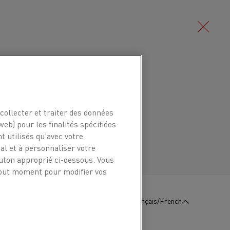
Deutsch/Allemand
anganèse conçue pour être utilisée à
0 °C. La nuance est utilisée pour les
Português/Portugais
collecter et traiter des données
riques.
web) pour les finalités spécifiées
t utilisés qu'avec votre
l et à personnaliser votre
nsidérablement la résistance à l'attaque du
outon approprié ci-dessous. Vous
 que la résistance et la dureté, sans réduire
 tout moment pour modifier vos
:
Contactez-
Français/French
Nous