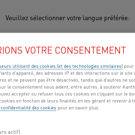
Veuillez sélectionner votre langue préférée:
s matériaux
NiMn2
RIONS VOTRE CONSENTEMENT
简体中文/Chinois
NiMn
est une nuance de nickel/m
2
une température maximale de 1 00
日本語/Japonais
seurs utilisent des cookies (et des technologies similaires)
pour 
terminaisons de résistances élect
iants d'appareil, des adresses IP et des interactions sur le site 
es et ne peuvent pas être désactivés, tandis que d'autres ne son
Français/French
ur le consentement nous aident, entre autres, à soutenir Kantha
L'ajout de Mn au nickel pur améliore co
ouvez accepter ou refuser tous ces cookies en cliquant sur le b
soufre à des températures élevées, ainsi
nnule
ookies en fonction de leurs finalités en les gérant et revenir à
considérablement la ductilité.
 confidentialité des cookies
pour en savoir plus.
ITS
À PROPOS DE
CENTRE DE
NOUS
CONNAISSANCES
PROPRIÉTÉS MÉCANIQUES