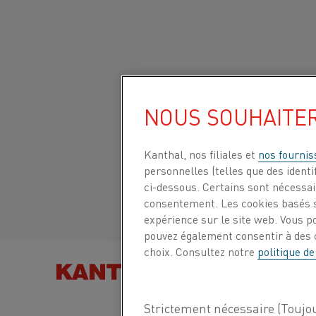
Accueil
Tous les produits
Datasheets
Fiches techniques de
NOUS SOUHAITE
Site mondial/Anglais
NiMn
2
Italiano/Italien
Kanthal, nos filiales et
nos fournis
personnelles (telles que des identif
Bande
ci-dessous. Certains sont nécessair
Español/Espagnol
consentement. Les cookies basés s
expérience sur le site web. Vous p
Fiche technique mise à jour
2024-08-19 11:36
(a
pouvez également consentir à des c
et remplace toutes les versions antérieures)
choix. Consultez notre
politique de
RECHERCHER DES PRODU
PAR
TÉLÉCHARGER EN PDF