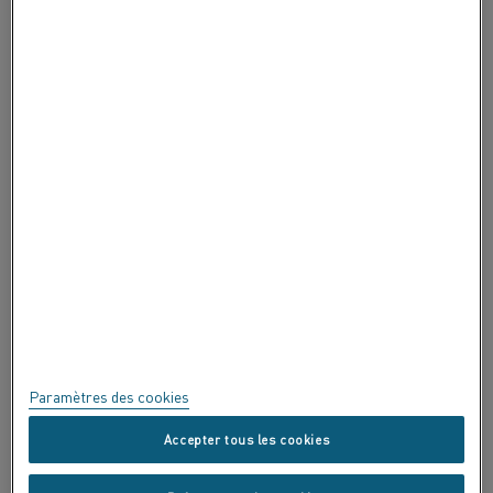
À PROPOS DE ALLEIMA
À PROPOS DE ALLEIMA
CERTIFICATS
EXPRIMEZ-VOUS !
Confidentialité
À propos de ce site
Plan du site
Paramètres des cookies
Marques commerciales
Accepter tous les cookies
Copyright © Kanthal AB ; (publ) SE-734 27 Hallstahammar, Suède tél.