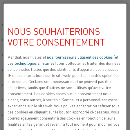
Veuillez sélectionner votre langue préférée:
Accueil
Tous les produits
Datasheets
Fiches techniques des mat
Site mondial/Anglais
NOUS SOUHAITERIONS
ALUMINIUM 1350
VOTRE CONSENTEMENT
简体中文/Chinois
Fil conducteur
Deutsch/Allemand
Kanthal, nos filiales et
nos fournisseurs utilisent des cookies (et
des technologies similaires)
pour collecter et traiter des données
Fiche technique mise à jour
2024-05-23 09:30
(annule et
personnelles (telles que des identifiants d'appareil, des adresses
Italiano/Italien
remplace toutes les versions antérieures)
IP et des interactions sur le site web) pour les finalités spécifiées
ci-dessous. Certains sont nécessaires et ne peuvent pas être
日本語/Japonais
désactivés, tandis que d'autres ne sont utilisés qu'avec votre
consentement. Les cookies basés sur le consentement nous
TÉLÉCHARGER EN PDF
aident, entre autres, à soutenir Kanthal et à personnaliser votre
Português/Portugais
expérience sur le site web. Vous pouvez accepter ou refuser tous
ces cookies en cliquant sur le bouton approprié ci-dessous. Vous
Español/Espagnol
pouvez également consentir à des cookies en fonction de leurs
finalités en les gérant et revenir à tout moment pour modifier vos
L'aluminium 1350 présente une pureté de 99 à