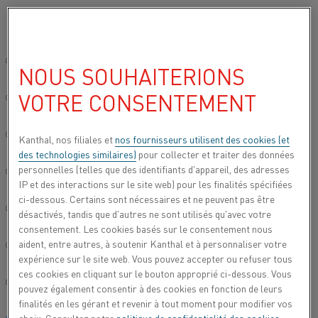
Veuillez sélectionner votre langue préférée:
Accueil
Tous les produits
Datasheets
Fiches techniques des mat
Site mondial/Anglais
NOUS SOUHAITERIONS
DS21
VOTRE CONSENTEMENT
简体中文/Chinois
Fil chauffant par résistance et fil de
Deutsch/Allemand
Kanthal, nos filiales et
nos fournisseurs utilisent des cookies (et
résistance
des technologies similaires)
pour collecter et traiter des données
personnelles (telles que des identifiants d'appareil, des adresses
Italiano/Italien
Fiche technique mise à jour
2024-05-23 09:23
(annule et
IP et des interactions sur le site web) pour les finalités spécifiées
remplace toutes les versions antérieures)
ci-dessous. Certains sont nécessaires et ne peuvent pas être
日本語/Japonais
désactivés, tandis que d'autres ne sont utilisés qu'avec votre
consentement. Les cookies basés sur le consentement nous
aident, entre autres, à soutenir Kanthal et à personnaliser votre
Português/Portugais
TÉLÉCHARGER EN PDF
expérience sur le site web. Vous pouvez accepter ou refuser tous
ces cookies en cliquant sur le bouton approprié ci-dessous. Vous
Español/Espagnol
pouvez également consentir à des cookies en fonction de leurs
finalités en les gérant et revenir à tout moment pour modifier vos