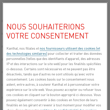
Veuillez sélectionner votre langue préférée:
Accueil
Tous les produits
Datasheets
Fiches techniques des mat
Site mondial/Anglais
NOUS SOUHAITERIONS
KANTHAL® SW 100
VOTRE CONSENTEMENT
简体中文/Chinois
Fil de jet
Deutsch/Allemand
Kanthal, nos filiales et
nos fournisseurs utilisent des cookies (et
des technologies similaires)
pour collecter et traiter des données
Fiche technique mise à jour
2024-05-23 09:38
(annule et
personnelles (telles que des identifiants d'appareil, des adresses
Italiano/Italien
remplace toutes les versions antérieures)
IP et des interactions sur le site web) pour les finalités spécifiées
ci-dessous. Certains sont nécessaires et ne peuvent pas être
日本語/Japonais
désactivés, tandis que d'autres ne sont utilisés qu'avec votre
consentement. Les cookies basés sur le consentement nous
TÉLÉCHARGER EN PDF
aident, entre autres, à soutenir Kanthal et à personnaliser votre
Português/Portugais
expérience sur le site web. Vous pouvez accepter ou refuser tous
ces cookies en cliquant sur le bouton approprié ci-dessous. Vous
Español/Espagnol
pouvez également consentir à des cookies en fonction de leurs
finalités en les gérant et revenir à tout moment pour modifier vos
®
Kanthal
SW 100 est un alliage ferritique fer-