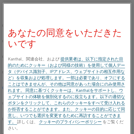
ご希望の言語を選択してください:
ホーム
業種
エレクトロニクス
シャント
グローバルサイト/英語
あなたの同意をいただきた
シャント
いです
简体中文/Chinese
「電流検出抵抗器」は「シャント」とも呼ばれ、現
代の電子システムに不可欠なコンポーネントです。
Deutsch/German
Kanthal、関連会社、および
提供業者は、以下に指定された目
電源、インバータ駆動、モーター制御、バッテリー
的のためにクッキー（および同様の技術）を使用して個人デー
管理、力率補正など、幅広い用途に使用されます。
タ（デバイス識別子、IPアドレス、ウェブサイトの相互作用な
Italiano/Italian
これらの抵抗器は電流を正確に監視し、電子システ
ど）を収集および処理します。一部は必要であり、オフにする
ムの効率的な機能を確保する上で重要な役割を果た
ことはできませんが、その他は同意があった場合にのみ使用さ
日本語/Japanese
します。
れます。 同意に基づくクッキーは、Kanthalをサポートし、ウ
ェブサイトの体験を個別化するのに役立ちます。以下の適切な
ボタンをクリックして、これらのクッキーをすべて受け入れる
Português/Portuguese
か拒否することができます。また、クッキーの目的に応じて同
意し、いつでも選択を変更するために再訪することができま
Español/Spanish
す。
詳しくは、
クッキーのプライバシーポリシー
をご覧くだ
さい。