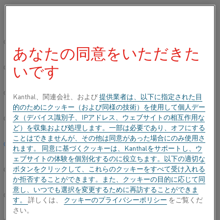
ご希望の言語を選択してください:
ホーム
業種
ガラス
グローバルサイト/英語
あなたの同意をいただきた
ガラス
いです
简体中文/Chinese
Kanthal製品シリーズでは、光学ガラス、フロート
ガラス(板ガラス)、強化ガラス、ファイバーグラ
Deutsch/German
Kanthal、関連会社、および
提供業者は、以下に指定された目
ス、ガラス容器など、多くの種類のガラスの製造向
的のためにクッキー（および同様の技術）を使用して個人デー
けの製品を取り揃えています。
タ（デバイス識別子、IPアドレス、ウェブサイトの相互作用な
Italiano/Italian
ど）を収集および処理します。一部は必要であり、オフにする
ことはできませんが、その他は同意があった場合にのみ使用さ
日本語/Japanese
れます。 同意に基づくクッキーは、Kanthalをサポートし、ウ
ェブサイトの体験を個別化するのに役立ちます。以下の適切な
ボタンをクリックして、これらのクッキーをすべて受け入れる
Português/Portuguese
か拒否することができます。また、クッキーの目的に応じて同
意し、いつでも選択を変更するために再訪することができま
Español/Spanish
す。
詳しくは、
クッキーのプライバシーポリシー
をご覧くだ
さい。