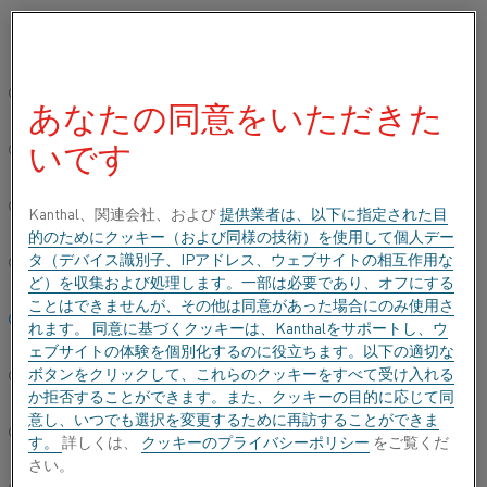
ご希望の言語を選択してください:
ホーム
業種
スチール
ビレット予熱用ウォーキングビーム式
グローバルサイト/英語
あなたの同意をいただきた
ビレット予熱用ウォー
いです
キングビーム式加熱炉
简体中文/Chinese
ウォーキングビーム炉で電気加熱を使用すること
Deutsch/German
Kanthal、関連会社、および
提供業者は、以下に指定された目
で、鉄鋼メーカーはビレットの予熱に必要なエネル
的のためにクッキー（および同様の技術）を使用して個人デー
ギー量を大幅に削減し、CO2排出量をゼロに抑える
タ（デバイス識別子、IPアドレス、ウェブサイトの相互作用な
Italiano/Italian
ど）を収集および処理します。一部は必要であり、オフにする
ことができます。 Kanthalのグローバル・プロダク
ことはできませんが、その他は同意があった場合にのみ使用さ
ト・マネージャーであるSachin Pimpalnerkarによ
日本語/Japanese
れます。 同意に基づくクッキーは、Kanthalをサポートし、ウ
ると、唯一のそして真の障壁は、電気加熱の機能に
ェブサイトの体験を個別化するのに役立ちます。以下の適切な
関する誤解です。
ボタンをクリックして、これらのクッキーをすべて受け入れる
Português/Portuguese
か拒否することができます。また、クッキーの目的に応じて同
意し、いつでも選択を変更するために再訪することができま
Español/Spanish
す。
詳しくは、
クッキーのプライバシーポリシー
をご覧くだ
さい。