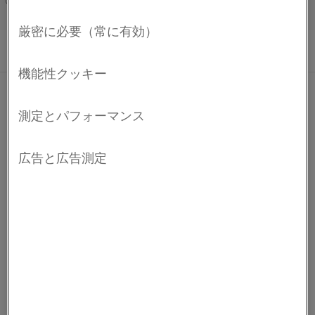
Français/French
点火装置および火炎検出器
工業用機器、給湯器、衣類乾燥機、調理用コンロなどを操
作する燃料ガスや蒸気流の点火には、点火装置が必要で
す。