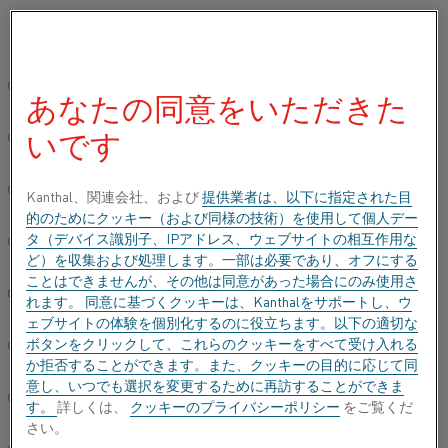
ご希望の言語を選択してください:
ホーム
用途
一般工学
グローバルサイト/英語
あなたの同意をいただきた
一般工学
いです
简体中文/Chinese
Deutsch/German
Kanthal、関連会社、および
提供業者は、以下に指定された目
的のためにクッキー（および同様の技術）を使用して個人デー
タ（デバイス識別子、IPアドレス、ウェブサイトの相互作用な
Italiano/Italian
ど）を収集および処理します。一部は必要であり、オフにする
ことはできませんが、その他は同意があった場合にのみ使用さ
日本語/Japanese
れます。 同意に基づくクッキーは、Kanthalをサポートし、ウ
ェブサイトの体験を個別化するのに役立ちます。以下の適切な
ボタンをクリックして、これらのクッキーをすべて受け入れる
Português/Portuguese
か拒否することができます。また、クッキーの目的に応じて同
意し、いつでも選択を変更するために再訪することができま
Español/Spanish
す。
詳しくは、
クッキーのプライバシーポリシー
をご覧くだ
さい。