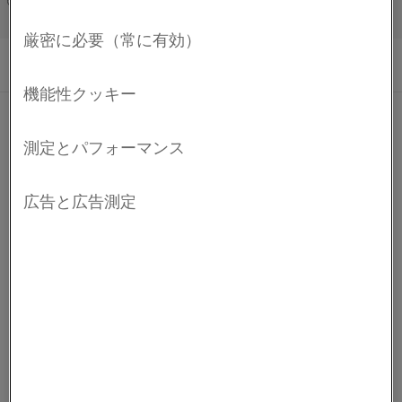
Français/French
Kanthal® Super ERはアルミナの機能とMoSi
ベースのヒ
2
ーターの高温耐久性を組み合わせた、新しい独自のコンセ
プトのヒーターです。 これらの要素は、酸化性、不活
性、還元性の雰囲気で1,580ºC (2,875ºF) まで良好に機能し
ます。
高純度
とても優れた酸化物の付着
還元性雰囲気における耐腐食性
も
お問い合わせ