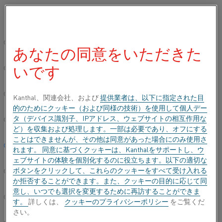
ご希望の言語を選択してください:
…
…
ホーム
すべての製品
Kanthal® Super
Kanthal®
グローバルサイト/英語
あなたの同意をいただきた
KANTHAL® SUPER ER
いです
简体中文/Chinese
Deutsch/German
Kanthal、関連会社、および
提供業者は、以下に指定された目
的のためにクッキー（および同様の技術）を使用して個人デー
タ（デバイス識別子、IPアドレス、ウェブサイトの相互作用な
Italiano/Italian
ど）を収集および処理します。一部は必要であり、オフにする
ことはできませんが、その他は同意があった場合にのみ使用さ
日本語/Japanese
れます。 同意に基づくクッキーは、Kanthalをサポートし、ウ
ェブサイトの体験を個別化するのに役立ちます。以下の適切な
ボタンをクリックして、これらのクッキーをすべて受け入れる
Português/Portuguese
か拒否することができます。また、クッキーの目的に応じて同
意し、いつでも選択を変更するために再訪することができま
Español/Spanish
す。
詳しくは、
クッキーのプライバシーポリシー
をご覧くだ
さい。