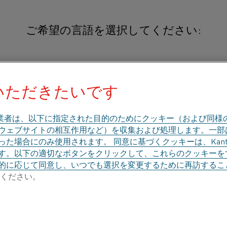
ご希望の言語を選択してください:
英語
简体中文/Chinese
インドの認定販売代理
いただきたいです
日本語/Japanese
業者は、以下に指定された目的のためにクッキー（および同様
、ウェブサイトの相互作用など）を収集および処理します。一
Français/French
た場合にのみ使用されます。 同意に基づくクッキーは、Kant
HEATING SYSTEMS
HEATING MATERIAL
す。以下の適切なボタンをクリックして、これらのクッキーを
的に応じて同意し、いつでも選択を変更するために再訪するこ
ください。
のカテゴリで探す
会社概要
ナレッジハブ
家電 – ワイヤー&リボン、産業用 – ワイヤー&帯、熱電対