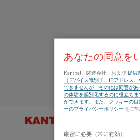
ホーム
連絡先
インドの認定販売代理店
グローバルサイト/
あなたの同意を
連絡先
Italiano/Italian
Kanthal、関連会社、および
提供
インドの認定販売代理店
（デバイス識別子、IPアドレス
Español/Spanish
できませんが、その他は同意があっ
インド地区営業担当者
の体験を個別化するのに役立ちま
ができます。また、クッキーの目
ーのプライバシーポリシー
をご覧
製品を以下