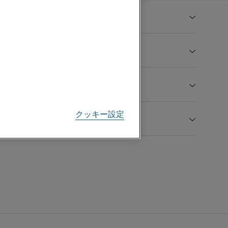
S. D.C. KRISHNA & CO
クッキー設定
. Sunil Gupta
S. COMMERCIAL ENTERPRISES
63-A, Ishwar Nivas,
ectrical Market, Chandhini Chowk,
. Navneet Bagri
lhi 110 006
S. V. NATVERLAL & CO.
waika Centree” 4A, Pollock Street,
1 93122 15609
h Floor, Room No.404,
krishna1943@gmail.com
. Parag N Shah
lkata 700 001
303, Ramji House, 30 Jambulwadi,
1 90070 57500
Distributors Authorised Certificate 2026.pdf
lbadevi Road, New Edward Theatre,
mment1968@gmail.com