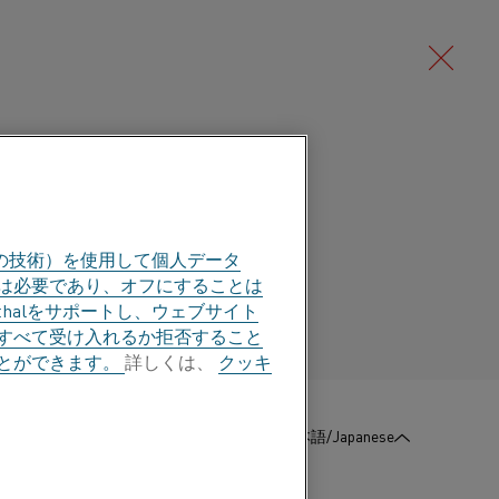
Deutsch/German
店
Português/Portuguese
の技術）を使用して個人データ
部は必要であり、オフにすることは
halをサポートし、ウェブサイト
すべて受け入れるか拒否すること
とができます。
詳しくは、
クッキ
:
お問い合わせ
日本語/Japanese
 – ワイヤー