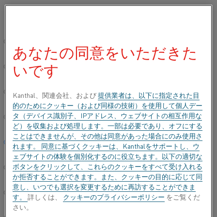
ご希望の言語を選択してください:
ホーム
連絡先
インド地区営業担当者
グローバルサイト/英語
あなたの同意をいただきた
インド地区営業担当者
いです
简体中文/Chinese
インド地区営業担当者
Deutsch/German
Kanthal、関連会社、および
提供業者は、以下に指定された目
的のためにクッキー（および同様の技術）を使用して個人デー
タ（デバイス識別子、IPアドレス、ウェブサイトの相互作用な
Italiano/Italian
ど）を収集および処理します。一部は必要であり、オフにする
ことはできませんが、その他は同意があった場合にのみ使用さ
HEATING MATERIAL
日本語/Japanese
れます。 同意に基づくクッキーは、Kanthalをサポートし、ウ
ェブサイトの体験を個別化するのに役立ちます。以下の適切な
HEATING SYSTEMS
ボタンをクリックして、これらのクッキーをすべて受け入れる
Português/Portuguese
か拒否することができます。また、クッキーの目的に応じて同
意し、いつでも選択を変更するために再訪することができま
Español/Spanish
す。
詳しくは、
クッキーのプライバシーポリシー
をご覧くだ
さい。