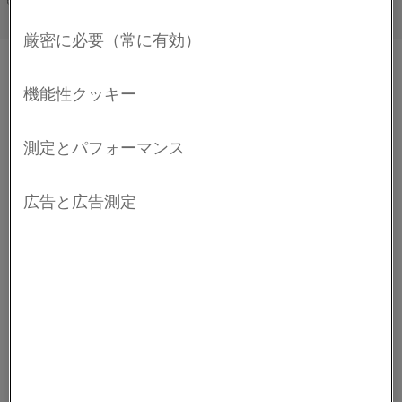
Français/French
Kanthal®
Kanthal
®
は、工業用ヒーティングテクノロジーおよび
抵抗材料の分野向けに製品およびサービスを提供する
世界トップレベルのブランドです。
会社情報
会社情報
採用情報
お問い合わせ
ALLEIMAについて
ALLEIMAについて