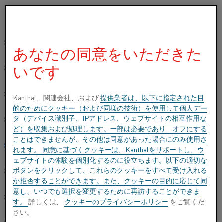
ご希望の言語を選択してください:
ホーム
このサイトについて
個人情報保護に関する方針
求職
グローバルサイト/英語
あなたの同意をいただきた
求職者のプライバシーに関するお知らせ
いです
简体中文/Chinese
求職者のプライバシーに関す
Deutsch/German
Kanthal、関連会社、および
提供業者は、以下に指定された目
的のためにクッキー（および同様の技術）を使用して個人デー
るお知らせ
タ（デバイス識別子、IPアドレス、ウェブサイトの相互作用な
Italiano/Italian
ど）を収集および処理します。一部は必要であり、オフにする
ことはできませんが、その他は同意があった場合にのみ使用さ
日本語/Japanese
れます。 同意に基づくクッキーは、Kanthalをサポートし、ウ
Alleimaは、当社の求人に応募する際に提出された情報を
ェブサイトの体験を個別化するのに役立ちます。以下の適切な
収集および処理します。 応募者の個人情報保護方針に
ボタンをクリックして、これらのクッキーをすべて受け入れる
Português/Portuguese
は、当社が収集する個人データ、個人データを処理する目
か拒否することができます。また、クッキーの目的に応じて同
的、個人データの処理に関連する応募者の権利が記載され
意し、いつでも選択を変更するために再訪することができま
ています。
Español/Spanish
す。
詳しくは、
クッキーのプライバシーポリシー
をご覧くだ
さい。
応募者の個人情報保護方針全文を読む
(Alleima Groupウェ