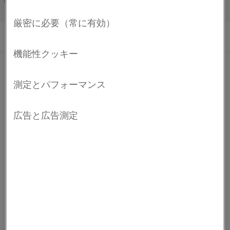
Français/French
ブサイトへのリンク)
Kanthal®
Kanthal
®
は、工業用ヒーティングテクノロジーおよび
抵抗材料の分野向けに製品およびサービスを提供する
世界トップレベルのブランドです。
会社情報
会社情報
採用情報
お問い合わせ