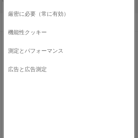
Français/French
Kanthal®
Kanthal
®
は、工業用ヒーティングテクノロジーおよび
抵抗材料の分野向けに製品およびサービスを提供する
世界トップレベルのブランドです。
会社情報
会社情報
採用情報
お問い合わせ