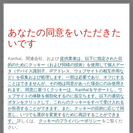
ご希望の言語を選択してください:
ホーム
Alleimaについて
グローバルサイト/英語
あなたの同意をいただきた
ALLEIMAについて
いです
简体中文/Chinese
ALLEIMAについて
Deutsch/German
Kanthal、関連会社、および
提供業者は、以下に指定された目
的のためにクッキー（および同様の技術）を使用して個人デー
タ（デバイス識別子、IPアドレス、ウェブサイトの相互作用な
Italiano/Italian
ど）を収集および処理します。一部は必要であり、オフにする
当社の親会社であるAlleimaは、高度なステンレス鋼や特
ことはできませんが、その他は同意があった場合にのみ使用さ
殊合金の高付加価値製品、および工業用加熱製品の大手メ
日本語/Japanese
れます。 同意に基づくクッキーは、Kanthalをサポートし、ウ
ーカーです。
ェブサイトの体験を個別化するのに役立ちます。以下の適切な
ボタンをクリックして、これらのクッキーをすべて受け入れる
Português/Portuguese
か拒否することができます。また、クッキーの目的に応じて同
意し、いつでも選択を変更するために再訪することができま
コーポレートサイトを見る
Español/Spanish
す。
詳しくは、
クッキーのプライバシーポリシー
をご覧くだ
さい。
Alleima AB