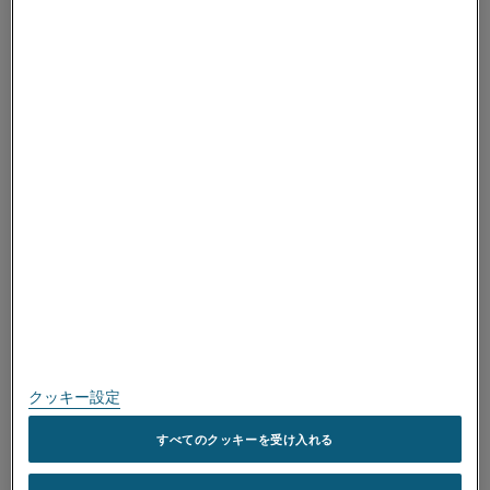
ALLEIMAについて
ALLEIMAについて
取得済み認証
スピークアップ
個人情報保護に関する方針
このサイトについて
サイトマップ
クッキー設定
商標
すべてのクッキーを受け入れる
Copyright © Kanthal AB; (publ) SE-734 27 Hallstahammar, Sweden 電