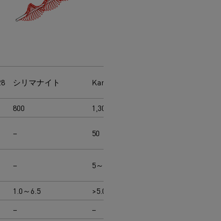
U字型
8
シリマナイト
Kanthal® APM
カンタル®
800
1,300
1,300
–
50
50
–
5～6
3～6
1.0～6.5
>5.0
2.0～5.0
–
–
–