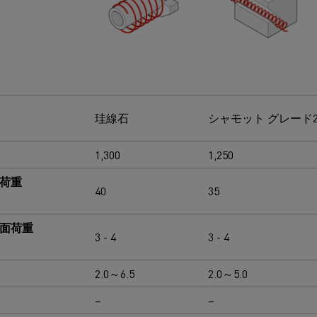
珪線石
シャモット グレード2
1,300
1,250
壁荷重
40
35
表面荷重
3 - 4
3 - 4
2.0～6.5
2.0～5.0
–
–