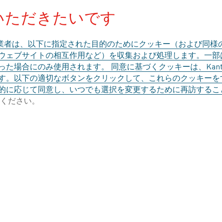
いただきたいです
装入温度によって異なります。 発熱体の温度は、発熱
温度を上回ります。
業者は、以下に指定された目的のためにクッキー（および同様
、ウェブサイトの相互作用など）を収集および処理します。一
た場合にのみ使用されます。 同意に基づくクッキーは、Kant
す。以下の適切なボタンをクリックして、これらのクッキーを
の損失と安全マージンを含め、特定の時間内に装入物を
的に応じて同意し、いつでも選択を変更するために再訪するこ
量を決定することによって計算されます。
ください。
合、その炉の通常の効率を考慮して、実際の装入量に必
電気炉の損失を補うために70～80％の効率を想定し、
られます。バッチ炉の場合、入力電力要件を決定する際
る必要があります。 ただし、入力電力自体はエネルギ
 決定的な要因は断熱効果によって決まる熱損失です。
じ量のエネルギーが必要です。
択する際の目的は、炉のサイズに対して過度に高くなり
とです。過度に高くなると、エレメントの温度が不必要