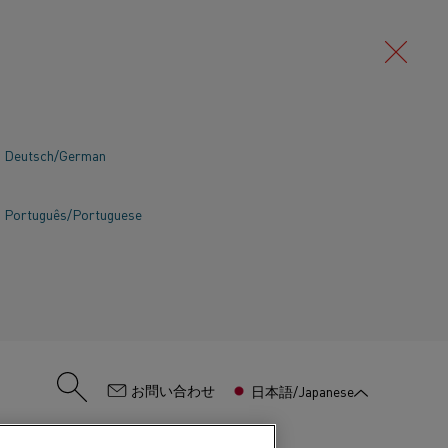
Deutsch/German
Português/Portuguese
、炉内温度（負荷と加熱速度に依存し
:
お問い合わせ
日本語/Japanese
す。 これらについては以下で説明しま