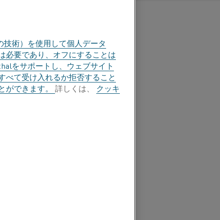
体の設計によって決定され
の技術）を使用して個人データ
部は必要であり、オフにすることは
halをサポートし、ウェブサイト
すべて受け入れるか拒否すること
所定の温度まで加熱するた
とができます。
詳しくは、
クッキ
要な電力を計算すれば、通
安全マージンを加えると、適
に、必要な加熱時間と炉の
ー消費と効率にほとんど影
与えられた質量には、総電
すぎないように、十分な電
に上昇し、耐用年数に悪影