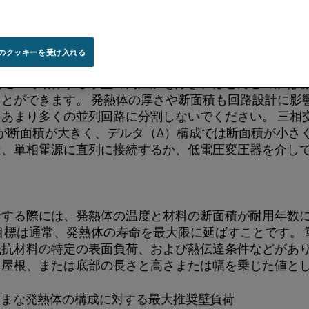
 LTM（低熱質量）バッチ炉では、必要な入力電力が約2
のクッキーを受け入れる
低電圧で動作する小型の高温炉を除き、ほとんどの炉は
とができます。 発熱体の厚さや断面積も回路設計に影
あまり多くの並列回路に分割しないでください。 三相
が断面積が大きく、デルタ（Δ）構成では断面積が小さく
は、単相電源に直列に接続するか、低電圧変圧器を介し
計する際には、発熱体の温度と材料の断面積が耐用年数
目標は通常、発熱体の寿命を最大限に延ばすことです。
抗材料の特定の表面負荷、および熱伝達条件などがあり
、屋根、または底部の長さと高さまたは幅を乗じた値と
ざまな発熱体の構成に対する最大推奨壁負荷