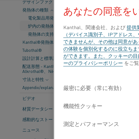
デザインファクター
あなたの同意を
発熱体の種類
炉内温度
電化製品用発熱体
炉内温度は必要な
炉内の発熱体
る値だけ、炉内
Kanthal、関連会社、および
提供
発熱体の支持システム
（デバイス識別子、IPアドレス
できませんが、その他は同意があっ
炉電力
Kanthal®発熱体の主要データ
の体験を個別化するのに役立ちま
炉の電力は、炉
Tubothal®
ができます。また、クッキーの目
めに必要な電力
設計計算と標準許容差
ーのプライバシーポリシー
をご覧
配送形態 - Kanthal®、
Alkrothal®、Nikrothal®
動作モード
連続運転炉の場
寸法と特性
常、十分です。 
Appendix/explanations
切な入力値が得
ビデオ
加熱能力を考慮す
響を与えません。
材質データシート
力に関係なく同
感動的なストーリー
ニュース
入力電力値を選
力を供給するこ