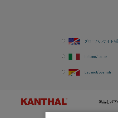
ホーム
ナレッジハブ
加熱材料の知識
炉内の発熱体
グローバルサイト/
炉内の発熱体
Italiano/Italian
Español/Spanish
ナレッジハブ
カテゴリー:
ヒーター
加熱材料の知識
工業用要素の
抵抗発熱合金
製品を以下
ます）、利用
低温用途用抵抗合金
撚り抵抗発熱線
す。