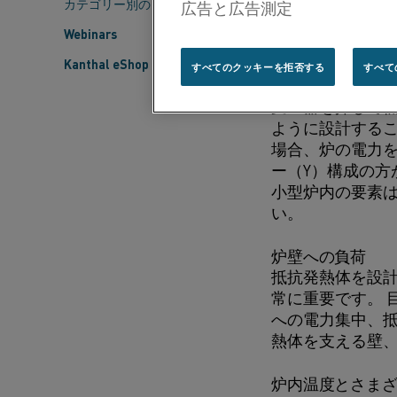
カテゴリー別のコンテンツ
響を及ぼします。
Webinars
ます。
Kanthal eShop
すべてのクッキーを拒否する
すべて
炉電圧
変圧器を介して
ように設計するこ
場合、炉の電力を
ー（Y）構成の方
小型炉内の要素
い。
炉壁への負荷
抵抗発熱体を設
常に重要です。 
への電力集中、抵
熱体を支える壁
炉内温度とさま