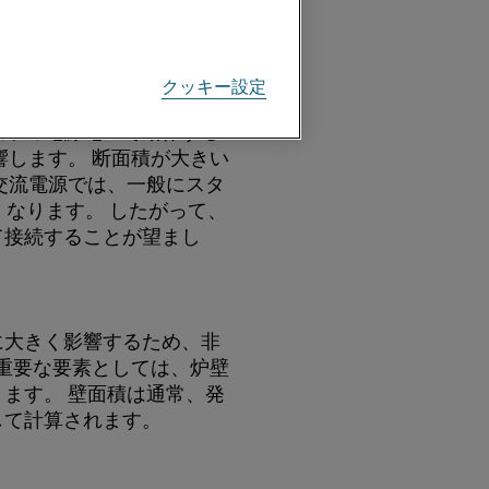
5% 少なくなる場合があり
クッキー設定
標準の電源電圧で動作する
響します。 断面積が大きい
交流電源では、一般にスタ
なります。 したがって、
て接続することが望まし
に大きく影響するため、非
 重要な要素としては、炉壁
ます。 壁面積は通常、発
して計算されます。