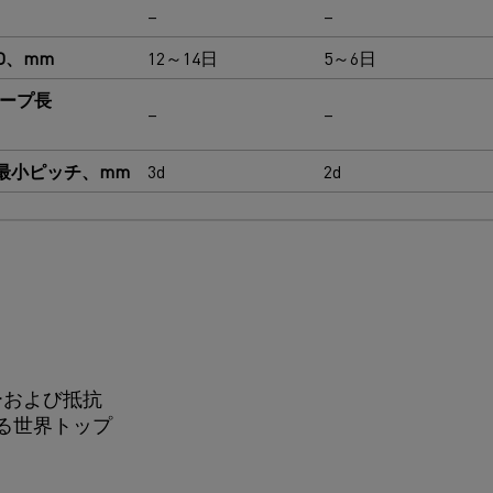
–
–
D、mm
12～14日
5～6日
ループ長
–
–
最小ピッチ、mm
3d
2d
ーおよび抵抗
る世界トップ