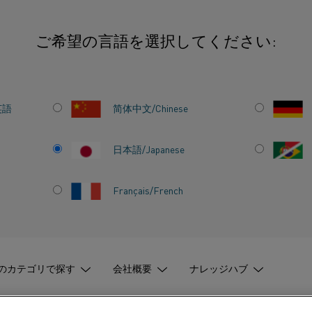
ご希望の言語を選択してください:
英語
简体中文/Chinese
日本語/Japanese
Français/French
, ヒーター材料
寸法や形状を決定する主な要因は、炉内温度
のカテゴリで探す
会社概要
ナレッジハブ
可能な電圧、および炉室の物理的な大きさで