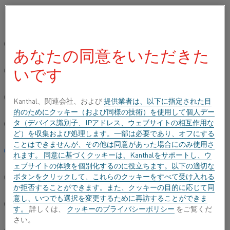
ご希望の言語を選択してください:
ホーム
ナレッジハブ
加熱材料の知識
撚り抵抗発熱線
グローバルサイト/英語
あなたの同意をいただきた
撚り抵抗発熱線
いです
简体中文/Chinese
カテゴリー:
ヒーター材料
, 抵抗材料
Deutsch/German
Kanthal、関連会社、および
提供業者は、以下に指定された目
的のためにクッキー（および同様の技術）を使用して個人デー
タ（デバイス識別子、IPアドレス、ウェブサイトの相互作用な
Italiano/Italian
熱処理業界では、より精密に制御された撚
ど）を収集および処理します。一部は必要であり、オフにする
ことはできませんが、その他は同意があった場合にのみ使用さ
り線が必要であると認識し、ケーブルの顧
日本語/Japanese
れます。 同意に基づくクッキーは、Kanthalをサポートし、ウ
客と密接に協力して、Kanthalは、よく知
ェブサイトの体験を個別化するのに役立ちます。以下の適切な
られているNikrothal®、Kanthal®および
ボタンをクリックして、これらのクッキーをすべて受け入れる
Português/Portuguese
か拒否することができます。また、クッキーの目的に応じて同
ニッケル合金の撚り抵抗線を開発しまし
意し、いつでも選択を変更するために再訪することができま
た。
Español/Spanish
す。
詳しくは、
クッキーのプライバシーポリシー
をご覧くだ
さい。