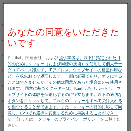
ご希望の言語を選択してください:
ホーム
ナレッジハブ
感動的なストーリー
信頼性の高い発熱
グローバルサイト/英語
あなたの同意をいただきた
信頼性の高い発熱体
いです
简体中文/Chinese
によりカソードの生
産性が向上
Deutsch/German
Kanthal、関連会社、および
提供業者は、以下に指定された目
的のためにクッキー（および同様の技術）を使用して個人デー
タ（デバイス識別子、IPアドレス、ウェブサイトの相互作用な
Italiano/Italian
ど）を収集および処理します。一部は必要であり、オフにする
ことはできませんが、その他は同意があった場合にのみ使用さ
日本語/Japanese
れます。 同意に基づくクッキーは、Kanthalをサポートし、ウ
ェブサイトの体験を個別化するのに役立ちます。以下の適切な
ボタンをクリックして、これらのクッキーをすべて受け入れる
Português/Portuguese
か拒否することができます。また、クッキーの目的に応じて同
意し、いつでも選択を変更するために再訪することができま
Español/Spanish
す。
詳しくは、
クッキーのプライバシーポリシー
をご覧くだ
さい。