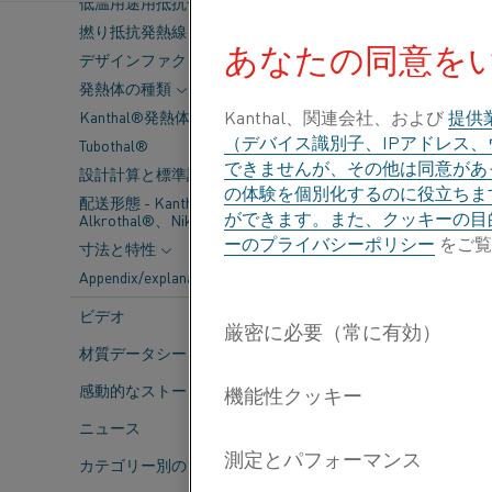
の炭素排出量
低温用途用抵抗合金
撚り抵抗発熱線
Worldおよび
T
あなたの同意を
デザインファクター
きました。
発熱体の種類
Kanthal、関連会社、および
提供
Kanthal®発熱体の主要データ
（デバイス識別子、IPアドレス
Tubothal®
デニス・バード氏、R
できませんが、その他は同意があっ
設計計算と標準許容差
の体験を個別化するのに役立ちま
配送形態 - Kanthal®、
「特に、太陽光
ができます。また、クッキーの目
Alkrothal®、Nikrothal®
が進むにつれて
ーのプライバシーポリシー
をご覧
寸法と特性
とは間違いないで
Appendix/explanations
るために運ばな
熱に使うことがで
ビデオ
います。」
材質データシート
感動的なストーリー
デニス・バ
ニュース
する主な理
カテゴリー別のコンテンツ