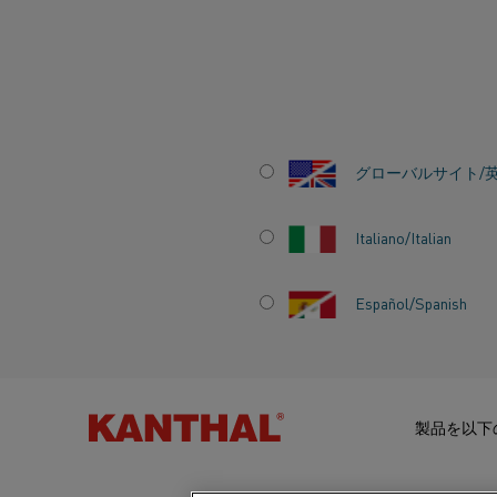
ホーム
ナレッジハブ
感動的なストーリー
電気加熱に関する業
グローバルサイト/
電気加熱に関する
Italiano/Italian
つの声
Español/Spanish
ナレッジハブ
カテゴリー:
スチール
製品を以下
加熱材料の知識
業界関係者の
抵抗発熱合金