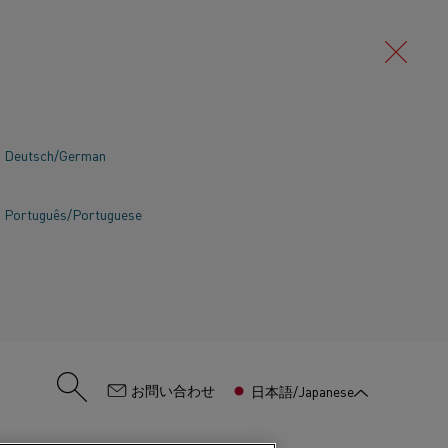
Deutsch/German
Português/Portuguese
:
お問い合わせ
日本語/Japanese
ス加熱から電気加熱への移行は、産業