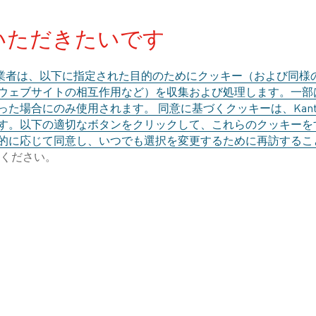
にプラスの影響を与えるでしょうか。
私たちは
hermprocess
イベントの来場者と話をして、
いただきたいです
業者は、以下に指定された目的のためにクッキー（および同様
、ウェブサイトの相互作用など）を収集および処理します。一
IEDHAMMER GMBH
た場合にのみ使用されます。 同意に基づくクッキーは、Kant
す。以下の適切なボタンをクリックして、これらのクッキーを
や風力など、再生可能エネルギーの導入
的に応じて同意し、いつでも選択を変更するために再訪するこ
、電気加熱が業界に良い影響を与えるこ
ください。
しょう。 ガスなどの天然資源を消費す
ければならない代わりに、この電気を加
きます。 これは大きな可能性を秘めて
ード氏が電気化への移行を推奨
由：