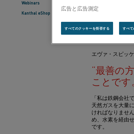
温度制御
Webinars
Kanthal eShop
プロセス制
すべてのクッキーを拒否する
すべて
エネルギー
エヴァ・スピッケン
最善の
ことです
「私は鉄鋼会社
天然ガスを大量
ければなりません
め、水素を経由
です。