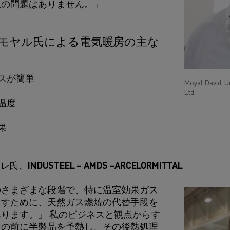
上の問題はありません。」
モヤル氏による電気暖房の主な
スが簡単
Moyal David, U
Ltd.
温度
果
INDUSTEEL – AMDS –ARCELORMITTAL
のさまざまな段階で、特に温室効果ガス
らすために、天然ガス燃焼の代替手段を
ります。」 私のビジネスと観点からす
造の前に半製品を予熱し、その後熱処理