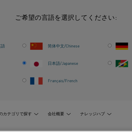
ご希望の言語を選択してください:
界の4つの声
英語
简体中文/Chinese
業界の4
日本語/Japanese
Français/French
, 持続可能性
, 電化
発行済み 11 6月 2024
のカテゴリで探す
会社概要
ナレッジハブ
間で電気加熱に対する見方はどうですか。
ガ