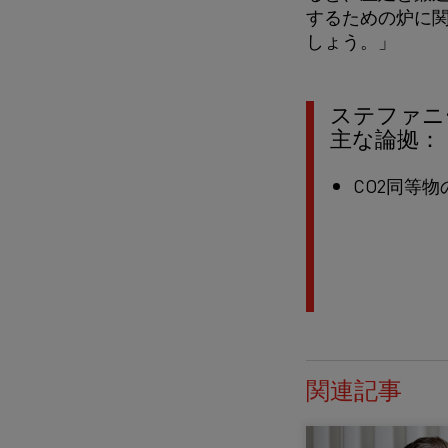
するための炉に
しょう。」
ステファニ
主な論拠：
CO
2
同等物
関連記事