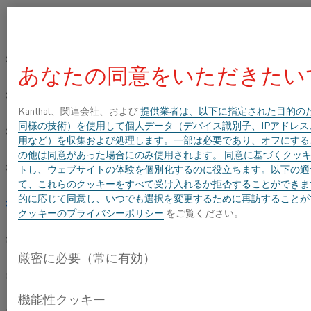
ご希望の言語を選択してください:
ホーム
ナレッジハブ
感動的なストーリー
電気自動車の台車
グローバルサイト/英語
あなたの同意をいただきたい
電気自動車の台車式
简体中文/Chinese
炉は、より優れた制
Kanthal、関連会社、および
提供業者は、以下に指定された目的の
同様の技術）を使用して個人データ（デバイス識別子、IPアドレ
御と柔軟性を備えて
Deutsch/German
用など）を収集および処理します。一部は必要であり、オフにする
います
の他は同意があった場合にのみ使用されます。 同意に基づくクッキーは
トし、ウェブサイトの体験を個別化するのに役立ちます。以下の適
Italiano/Italian
て、これらのクッキーをすべて受け入れるか拒否することができま
的に応じて同意し、いつでも選択を変更するために再訪すること
日本語/Japanese
クッキーのプライバシーポリシー
をご覧ください。
Português/Portuguese
Español/Spanish