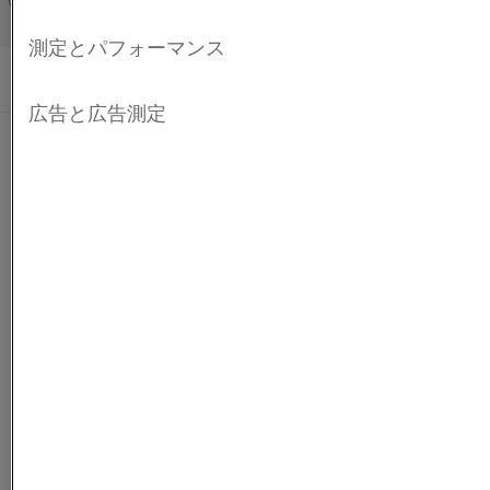
Français/French
カテゴリー:
スチール
, 電化
発行済み 11 4月 2021
®
Fibrothal
加熱モジュール
を使用して、