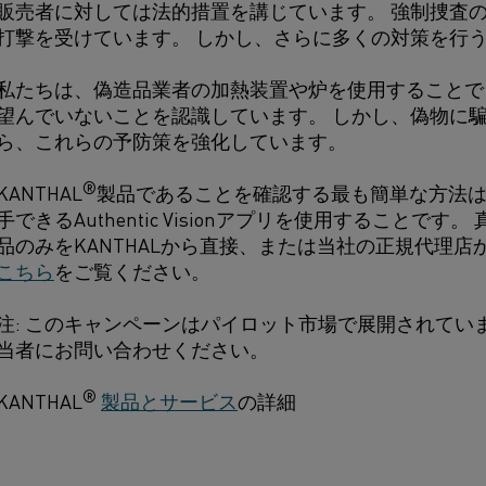
販売者に対しては法的措置を講じています。 強制捜査
打撃を受けています。 しかし、さらに多くの対策を行
私たちは、偽造品業者の加熱装置や炉を使用することで
望んでいないことを認識しています。 しかし、偽物に
ら、これらの予防策を強化しています。
®
KANTHAL
製品であることを確認する最も簡単な方法
手できるAuthentic Visionアプリを使用することです
品のみをKANTHALから直接、または当社の正規代理
こちら
をご覧ください。
注: このキャンペーンはパイロット市場で展開されていま
当者にお問い合わせください。
®
KANTHAL
製品とサービス
の詳細