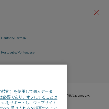
Deutsch/German
ャンペーン - 偽の製
る
Português/Portuguese
購入したことを示すものです。
の技術）を使用して個人データ
:
お問い合わせ
日本語/Japanese
部は必要であり、オフにすることは
halをサポートし、ウェブサイト
すべて受け入れるか拒否すること