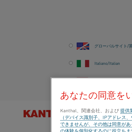
ホーム
グローバルサイト/
Italiano/Italian
Español/Spanish
あなたの同意を
Kanthal、関連会社、および
提供
製品を以下
（デバイス識別子、IPアドレス
できませんが、その他は同意があっ
の体験を個別化するのに役立ちま