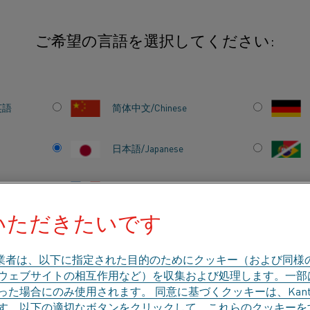
ご希望の言語を選択してください:
英語
简体中文/Chinese
本物のKANTHAL®キ
品はトラックで止め
日本語/Japanese
Français/French
いただきたいです
®
このメッセージは、本物のKANTHAL
製品を
業者は、以下に指定された目的のためにクッキー（および同様
のカテゴリで探す
会社概要
ナレッジハブ
、ウェブサイトの相互作用など）を収集および処理します。一
た場合にのみ使用されます。 同意に基づくクッキーは、Kant
す。以下の適切なボタンをクリックして、これらのクッキーを